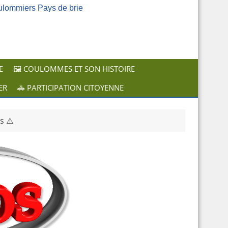
ulommiers Pays de brie
E
🖼️ COULOMMES ET SON HISTOIRE
ER
🚓 PARTICIPATION CITOYENNE
s ⚠️