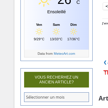
C
Ensoleillé
J’ai
Ven
Sam
Dim
9/29°C
13/33°C
17/36°C
Data from
MeteoArt.com
❮ 
VOUS RECHERHEZ UN
ANCIEN ARTICLE?
V
Art
Sélectionner un mois
o
u