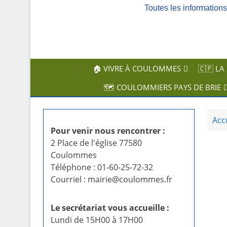
Toutes les informatio
c
i
p
a
l
🏠 VIVRE À COULOMMES
🇨🇵 LA
🗺️ COULOMMIERS PAYS DE BRIE
Acc
Pour venir nous rencontrer :
2 Place de l'église 77580
Coulommes
Téléphone : 01-60-25-72-32
Courriel : mairie@coulommes.fr
Le secrétariat vous accueille :
Lundi de 15H00 à 17H00