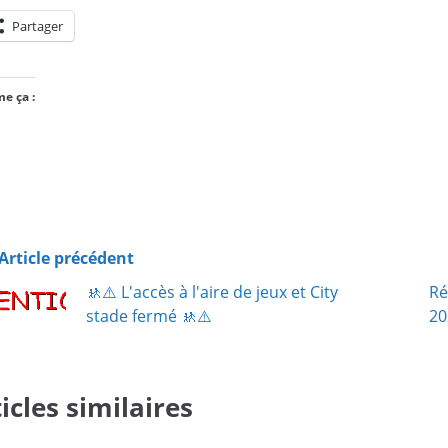
Partager
me ça :
Article précédent
🚸⚠️ L'accès à l'aire de jeux et City
Ré
stade fermé 🚸⚠️
20
icles similaires