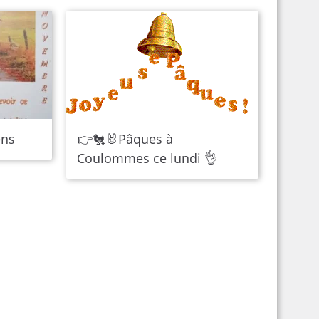
ens
👉🐔🐰Pâques à
Coulommes ce lundi 👌