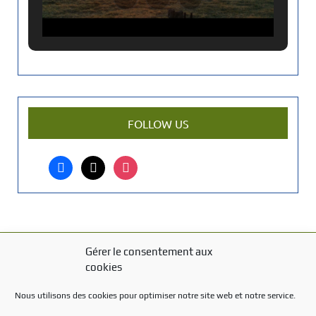
a
n
c
i
e
n
a
r
FOLLOW US
t
i
facebook
x
instagram
c
l
e
?
Gérer le consentement aux
MENTIONS LÉGALES
cookies
Mentions légales
Nous utilisons des cookies pour optimiser notre site web et notre service.