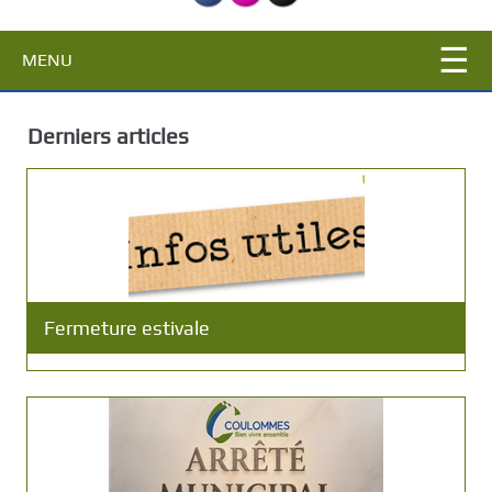
c
i
MENU
p
a
l
Derniers articles
Fermeture estivale