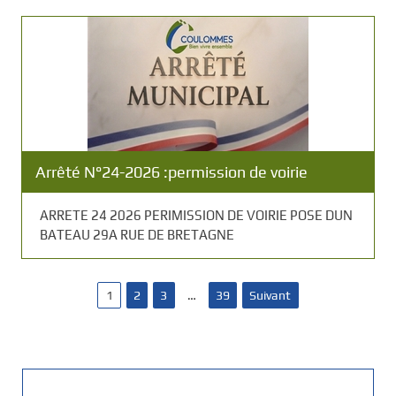
Arrêté N°24-2026 :permission de voirie
ARRETE 24 2026 PERIMISSION DE VOIRIE POSE DUN
BATEAU 29A RUE DE BRETAGNE
P
1
2
3
…
39
Suivant
a
g