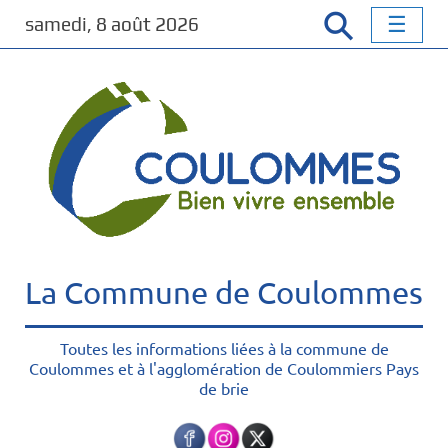
P
samedi, 8 août 2026
a
s
s
e
r
a
u
c
o
n
t
La Commune de Coulommes
e
n
u
Toutes les informations liées à la commune de
Coulommes et à l'agglomération de Coulommiers Pays
p
de brie
r
i
n