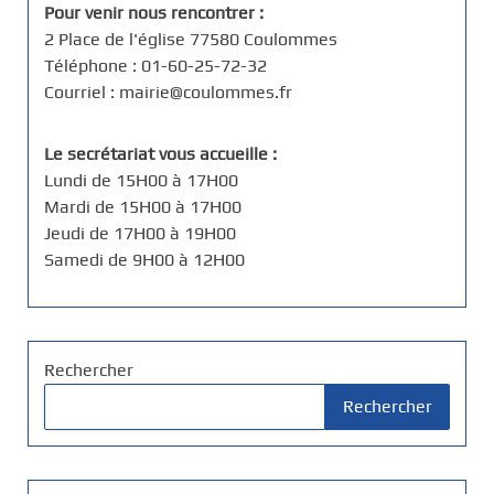
i
Pour venir nous rencontrer :
2 Place de l'église 77580 Coulommes
n
Téléphone : 01-60-25-72-32
Courriel : mairie@coulommes.fr
a
t
Le secrétariat vous accueille :
Lundi de 15H00 à 17H00
i
Mardi de 15H00 à 17H00
o
Jeudi de 17H00 à 19H00
Samedi de 9H00 à 12H00
n
d
e
Rechercher
Rechercher
s
p