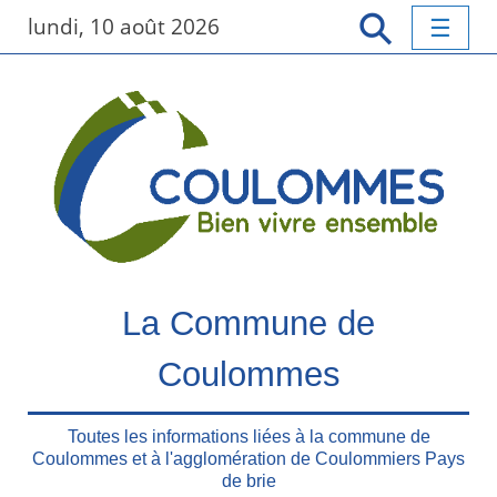
P
lundi, 10 août 2026
a
s
s
e
r
a
u
c
o
n
t
La Commune de
e
n
Coulommes
u
p
r
Toutes les informations liées à la commune de
Coulommes et à l'agglomération de Coulommiers Pays
i
de brie
n