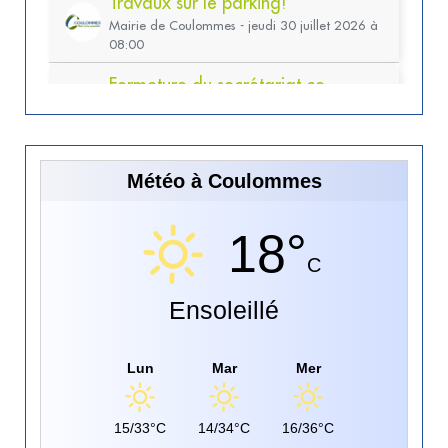
Météo à Coulommes
18°
C
Ensoleillé
Lun
Mar
Mer
15/33°C
14/34°C
16/36°C