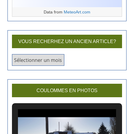
Data from
MeteoArt.com
VOUS RECHERHEZ UN ANCIEN ARTICLE?
V
o
u
s
r
COULOMMES EN PHOTOS
e
c
h
e
r
h