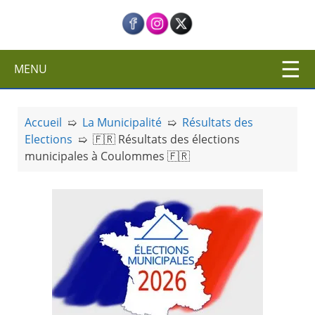
c
i
p
a
MENU
l
Accueil
➯
La Municipalité
➯
Résultats des
Elections
➯
🇫🇷 Résultats des élections
municipales à Coulommes 🇫🇷