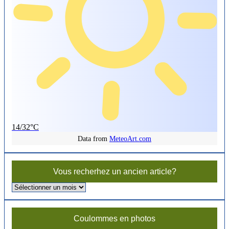
14/32°C
Data from
MeteoArt.com
Vous recherhez un ancien article?
Vous
recherhez
un
ancien
Coulommes en photos
article?