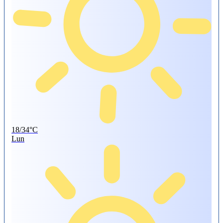
18/34°C
Lun