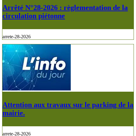
Arrêté N°28-2026 : règlementation de la
circulation piétonne
arrete-28-2026
Attention aux travaux sur le parking de la
mairie.
arrete-28-2026