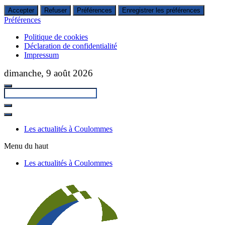
Accepter
Refuser
Préférences
Enregistrer les préférences
Préférences
Politique de cookies
Déclaration de confidentialité
Impressum
Passer
dimanche, 9 août 2026
au
contenu
principal
Fermer
la
Les actualités à Coulommes
recherche
Menu du haut
Les actualités à Coulommes