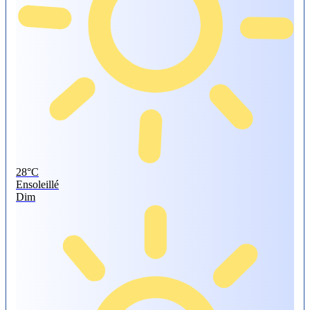
28°
C
Ensoleillé
Dim