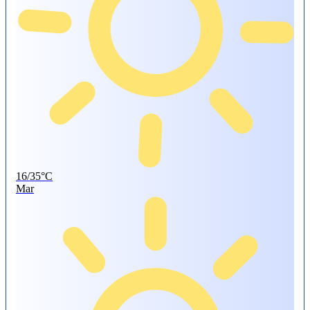
16/35°C
Mar