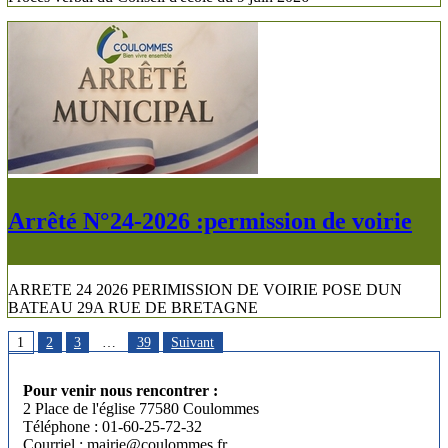
Arrêté N°24-2026 :permission de voirie
ARRETE 24 2026 PERIMISSION DE VOIRIE POSE DUN
BATEAU 29A RUE DE BRETAGNE
Pagination
1
2
3
…
39
Suivant
des
Pour venir nous rencontrer :
publications
2 Place de l'église 77580 Coulommes
Téléphone : 01-60-25-72-32
Courriel : mairie@coulommes.fr