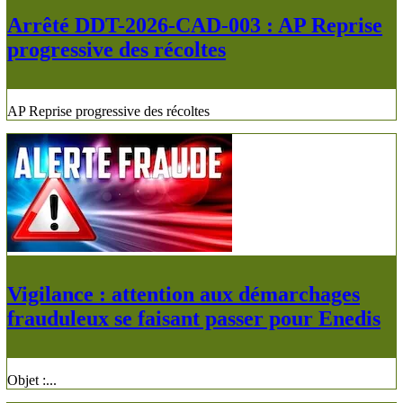
Arrêté DDT-2026-CAD-003 : AP Reprise
progressive des récoltes
AP Reprise progressive des récoltes
Vigilance : attention aux démarchages
frauduleux se faisant passer pour Enedis
Objet :...