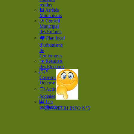
rendus
💾 Arrêtés
Municipaux
🚸 Conseil
Municipal
des Enfants
🏘️ Plan local
d’urbanisme
de
Coulommes
📣 Résultats
des Elections
🇨🇵
Correspondant
Défense
🗂️ Actions
Sociales
🎦 Les
publications
COVALTRI INFO N°5