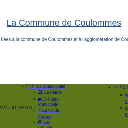
La Commune de Coulommes
ns liées à la commune de Coulommes et à l'agglomération de Co
🇨🇵 La Municipalité
✏️ Vie 
🏛️ La Mairie
✏
👥​ L’équipe
S
Municipale
VALTRI INFO N°5
✏
🗄️ La vie du
R
Conseil
📘 Les
comptes