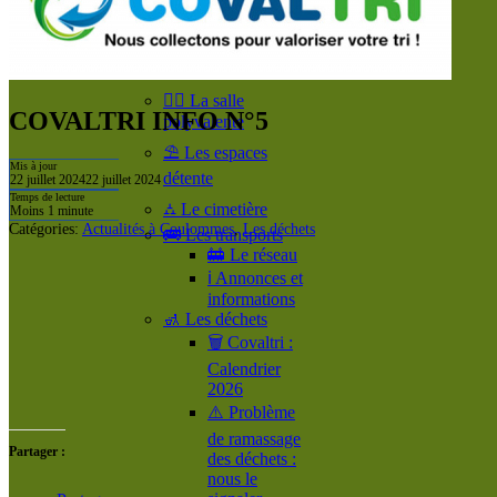
🔉 Présentation de
Coulommes
📸 Coulommes vu
du ciel 📷
🤹‍♀️ La salle
COVALTRI INFO N°5
polyvalente
⛱️ Les espaces
Mis à jour
détente
22 juillet 2024
22 juillet 2024
Temps de lecture
⛼ Le cimetière
Moins 1 minute
Catégories:
Actualités à Coulommes
,
Les déchets
🚌 Les transports
🚋 Le réseau
ℹ️ Annonces et
informations
🚮 Les déchets
🗑️ Covaltri :
Calendrier
2026
⚠️ Problème
de ramassage
Partager :
des déchets :
nous le