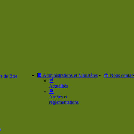
🏢 Administrations et Ministères
📩 Nous contact
s de Brie
📰
Actualités
💾
Arrêtés et
réglementations
n