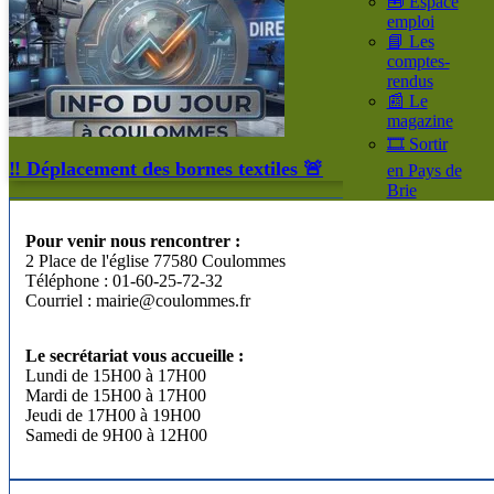
🧰 Espace
emploi
📘 Les
comptes-
rendus
📰 Le
magazine
🎞️ Sortir
‼️ Déplacement des bornes textiles 🚨
en Pays de
Brie
Pour venir nous rencontrer :
2 Place de l'église 77580 Coulommes
Téléphone : 01-60-25-72-32
Courriel : mairie@coulommes.fr
Le secrétariat vous accueille :
Lundi de 15H00 à 17H00
Mardi de 15H00 à 17H00
Jeudi de 17H00 à 19H00
Samedi de 9H00 à 12H00