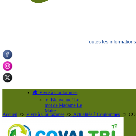
Toutes les informatio
🏠 Vivre à Coulommes
👩 Bienvenue! Le
mot de Madame Le
Maire
Accueil
➯
Vivre à Coulommes
➯
Actualités à Coulommes
➯
CO
👉 Vous venez
d’arriver à
Coulommes!