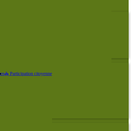
er
🚓 Participation citoyenne