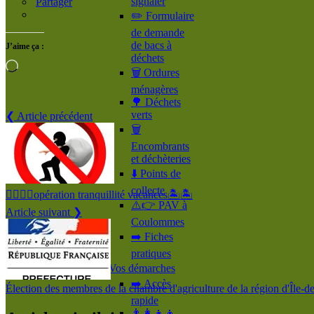
signaler
Partager
✏️ Formulaire
de demande
de bacs à
J’aime ça :
déchets
Chargement…
🗑️ Ordures
ménagères
🌳 Déchets
verts
❮ Article précédent
🗑️
Encombrants
et déchèteries
⬇️ Points de
collecte
👮‍♂️👮‍♂opération tranquillité vacances🏝️🏝️
⚠️👉 PAV à
Article suivant ❯
Coulommes
➡️ Fiches
pratiques
ℹ️ Vos démarches
➡️ Accès
Élection des membres de la chambre d'agriculture de la région d'Île-
rapide
👨‍👩‍👧‍👦