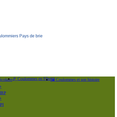
ulommiers Pays de brie
🎉 Coulommes en Fête
Scolaire
🖼️ Coulommes et son histoire
️
IRP
️
PI