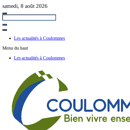
Passer
samedi, 8 août 2026
au
contenu
principal
Fermer
la
Les actualités à Coulommes
recherche
Menu du haut
Les actualités à Coulommes