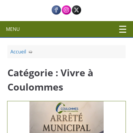
c
i
p
a
MENU
l
Accueil
➯
Catégorie :
Vivre à
Coulommes