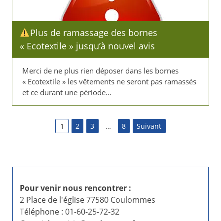
​Plus de ramassage des bornes
« Ecotextile » jusqu’à nouvel avis
Merci de ne plus rien déposer dans les bornes
« Ecotextile » les vêtements ne seront pas ramassés
et ce durant une période...
P
1
2
3
…
8
Suivant
a
g
i
Pour venir nous rencontrer :
2 Place de l'église 77580 Coulommes
n
Téléphone : 01-60-25-72-32