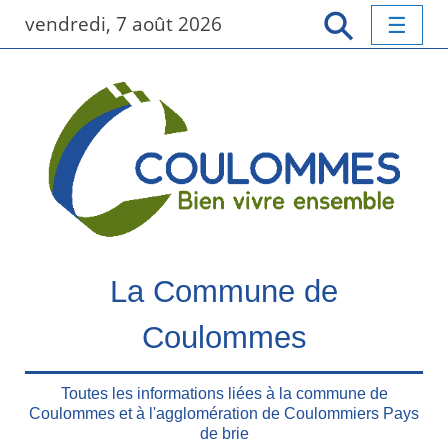
P
vendredi, 7 août 2026
a
s
s
e
r
a
u
c
o
n
t
La Commune de
e
n
Coulommes
u
p
r
Toutes les informations liées à la commune de
Coulommes et à l'agglomération de Coulommiers Pays
i
de brie
n