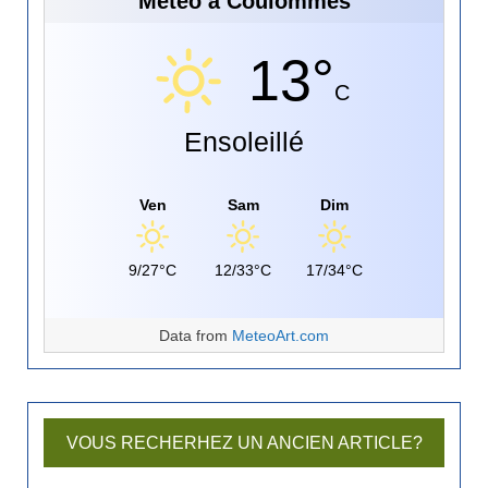
Météo à Coulommes
13°
C
Ensoleillé
Ven
Sam
Dim
9/27°C
12/33°C
17/34°C
Data from
MeteoArt.com
VOUS RECHERHEZ UN ANCIEN ARTICLE?