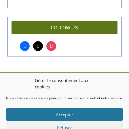
e
n
a
r
FOLLOW US
t
i
facebook
x
instagram
c
l
e
?
Gérer le consentement aux
MENTIONS LÉGALES
cookies
Mentions légales
Nous utilisons des cookies pour optimiser notre site web et notre service.
TITRE DU TEXTE
Accepter
Texte d'essai
Refuser