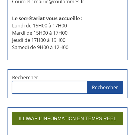
Courriel : mairie@coulommes.fr
a
t
Le secrétariat vous accueille :
Lundi de 15H00 à 17H00
i
Mardi de 15H00 à 17H00
o
Jeudi de 17H00 à 19H00
Samedi de 9H00 à 12H00
n
d
e
Rechercher
Rechercher
s
p
u
ILLIWAP L’INFORMATION EN TEMPS RÉEL
b