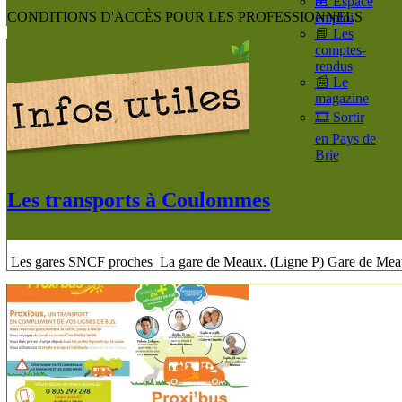
🧰 Espace
CONDITIONS D'ACCÈS POUR LES PROFESSIONNELS
emploi
📘 Les
comptes-
rendus
📰 Le
magazine
🎞️ Sortir
en Pays de
Brie
Les transports à Coulommes
Les gares SNCF proches La gare de Meaux. (Ligne P)​ Gare de Meaux 