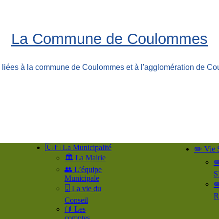
La Commune de Coulommes
ns liées à la commune de Coulommes et à l'agglomération de Co
🇨🇵 La Municipalité
✏️ Vie 
🏛️ La Mairie
✏
👥​ L’équipe
S
Municipale
✏
🗄️ La vie du
R
Conseil
📘 Les
comptes