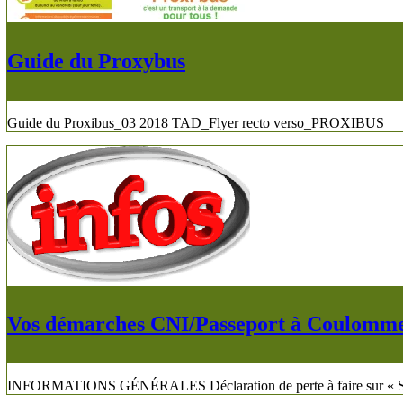
Guide du Proxybus
Guide du Proxibus_03 2018 TAD_Flyer recto verso_PROXIBUS
Vos démarches CNI/Passeport à Coulomm
INFORMATIONS GÉNÉRALES Déclaration de perte à faire sur « Servic