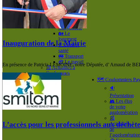
Démarches
pour la
Famille
💼 Papiers –
Citoyenneté
🏡 Le
logement
Inauguration de la Mairie
⚕️ Social et
santé
🚌 Transport
🧰 Le travail
En présence de Patricia LEMOINE, notre Députée, d’ Arnaud de BELE
📰 Actualités à
Coulommes
🗺️ Coulommiers Pay
🔉
Présentation
👥​ Les élus
de votre
agglomération
📰
L’accès pour les professionnels aux déch
Actualités
de
l’agglomératio