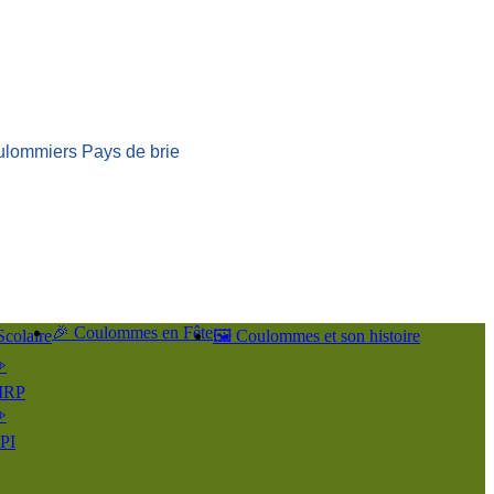
ulommiers Pays de brie
🎉 Coulommes en Fête
Scolaire
🖼️ Coulommes et son histoire
️
IRP
️
PI