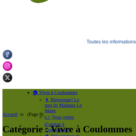
Toutes les informatio
🏠 Vivre à Coulommes
👩 Bienvenue! Le
mot de Madame Le
Maire
Accueil
➯ (Page 8)
👉 Vous venez
d’arriver à
Catégorie :
Vivre à Coulommes
Coulommes!