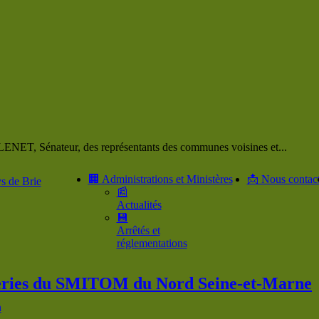
NET, Sénateur, des représentants des communes voisines et...
🏢 Administrations et Ministères
📩 Nous contact
s de Brie
📰
Actualités
💾
Arrêtés et
réglementations
èteries du SMITOM du Nord Seine-et-Marne
n