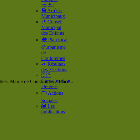
rendus
💾 Arrêtés
Municipaux
🚸 Conseil
Municipal
des Enfants
🏘️ Plan local
d’urbanisme
de
Coulommes
📣 Résultats
des Elections
🇨🇵
Correspondant
tiles. Mairie de Coulommes 2 Place...
Défense
🗂️ Actions
Sociales
🎦 Les
publications