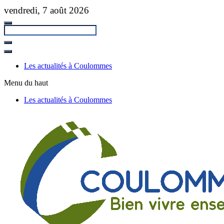
Passer
vendredi, 7 août 2026
au
contenu
principal
Fermer
la
Les actualités à Coulommes
recherche
Menu du haut
Les actualités à Coulommes