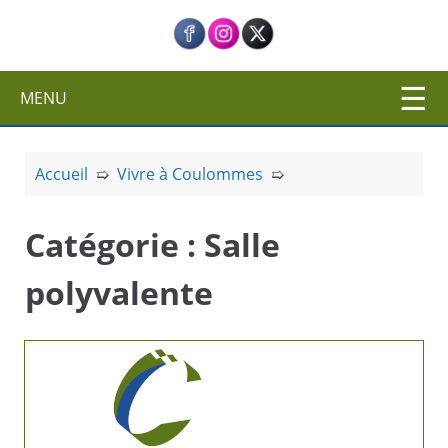
c
i
p
a
MENU
l
Accueil
➯
Vivre à Coulommes
➯
Catégorie :
Salle
polyvalente