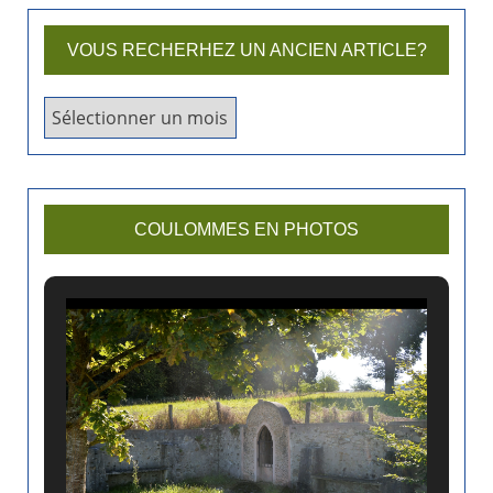
VOUS RECHERHEZ UN ANCIEN ARTICLE?
V
o
u
s
r
COULOMMES EN PHOTOS
e
c
h
e
r
h
e
z
u
n