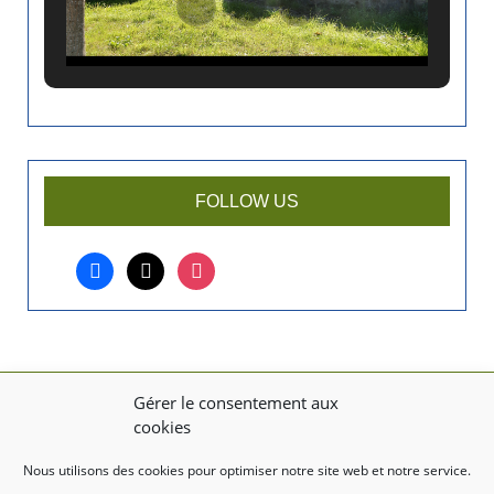
a
n
c
i
e
n
a
r
FOLLOW US
t
i
facebook
x
instagram
c
l
e
?
Gérer le consentement aux
MENTIONS LÉGALES
cookies
Mentions légales
Nous utilisons des cookies pour optimiser notre site web et notre service.