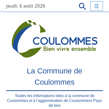
P
jeudi, 6 août 2026
a
s
s
e
r
a
u
c
o
n
t
La Commune de
e
n
Coulommes
u
p
r
Toutes les informations liées à la commune de
Coulommes et à l'agglomération de Coulommiers Pays
i
de brie
n