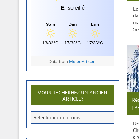
Ensoleillé
Le
dan
ma
Sam
Dim
Lun
Si 
13/32°C
17/35°C
17/36°C
Data from
MeteoArt.com
VOUS RECHERHEZ UN ANCIEN
ARTICLE?
Ré
Lég
V
Sélectionner un mois
o
Dé
u
Ci
s
ci