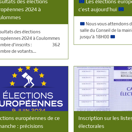
sultats des élections
Les élections euro
ropéennes 2024 à
c’est aujourd’hui
ulommes
Nous vous attendons d
salle du Conseil de la mair
sultats des élections
jusqu'à 18H00
ropéennes 2024 à Coulommes
ombre d'inscrits : 362
mbre de votants...
ections européennes de ce
Inscription sur les liste
manche : précisions
électorales