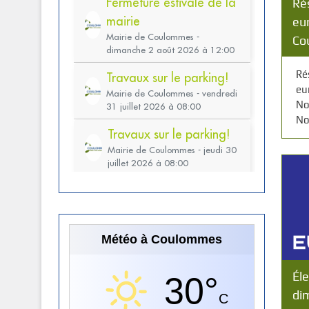
Ré
eu
Co
Ré
eu
N
No
Météo à Coulommes
Él
30°
di
C