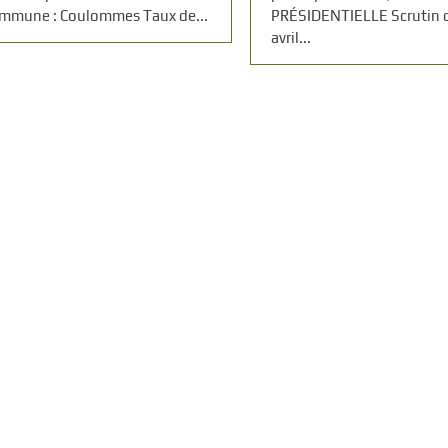
mmune : Coulommes Taux de...
PRÉSIDENTIELLE Scrutin 
avril...