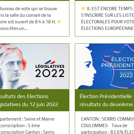
 bureau de vote qui se trouve
IL EST ENCORE TEMPS
s la salle du conseil de la
S'INSCRIRE SUR LES LIST
irie est ouvert de 8 h à 18 H.
ÉLECTORALES POUR VOT
vous êtes un...
ÉLECTIONS EUROPÉENN
sultats des Elections
Élection Présidentielle
islatives du 12 juin 2022
résultats du deuxième
partement : Seine et Marne
CANTON : SERRIS COMMU
rconscription : 5 ème
COULOMMES Taux de
rconscription Canton : Serris
participation : 83,6% ÉL