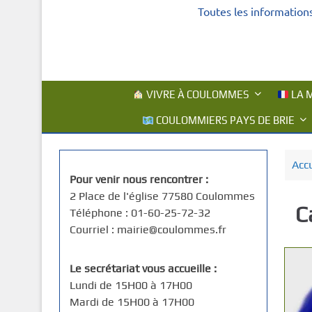
Toutes les information
c
i
p
a
l
VIVRE À COULOMMES
LA M
COULOMMIERS PAYS DE BRIE
Accu
Pour venir nous rencontrer :
2 Place de l'église 77580 Coulommes
C
Téléphone : 01-60-25-72-32
Courriel : mairie@coulommes.fr
Le secrétariat vous accueille :
Lundi de 15H00 à 17H00
Mardi de 15H00 à 17H00