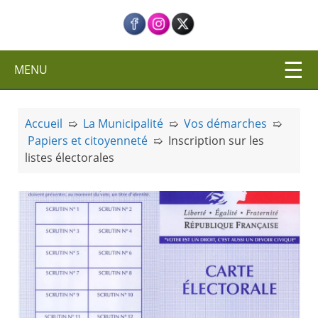
c
i
p
a
MENU
l
Accueil
➯
La Municipalité
➯
Vos démarches
➯
Papiers et citoyenneté
➯
Inscription sur les
listes électorales