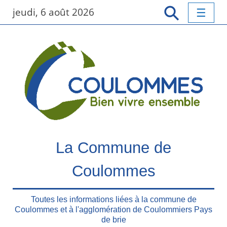
P
jeudi, 6 août 2026
a
s
s
e
r
a
u
c
o
n
t
La Commune de
e
n
Coulommes
u
p
r
Toutes les informations liées à la commune de
Coulommes et à l'agglomération de Coulommiers Pays
i
de brie
n