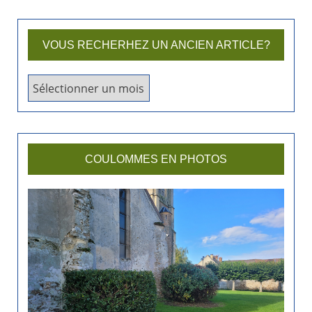
VOUS RECHERHEZ UN ANCIEN ARTICLE?
V
o
u
s
r
COULOMMES EN PHOTOS
e
c
h
e
r
h
e
z
u