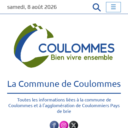
P
samedi, 8 août 2026
a
s
s
e
r
a
u
c
o
n
t
La Commune de Coulommes
e
n
u
Toutes les informations liées à la commune de
Coulommes et à l'agglomération de Coulommiers Pays
p
de brie
r
i
n