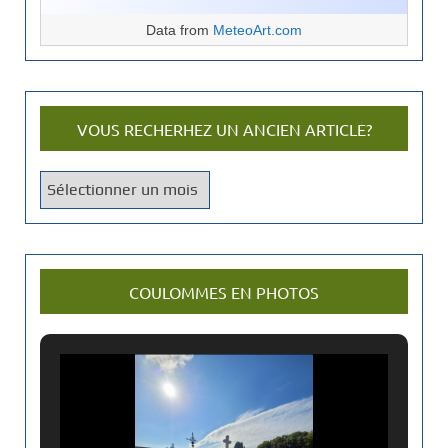
Data from
MeteoArt.com
VOUS RECHERHEZ UN ANCIEN ARTICLE?
V
o
u
s
r
COULOMMES EN PHOTOS
e
c
h
e
r
h
e