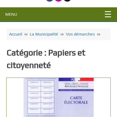
c
i
MENU
p
a
l
Accueil
➯
La Municipalité
➯
Vos démarches
➯
Catégorie :
Papiers et
citoyenneté