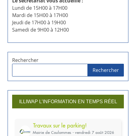
Le secrétariat vous accueille :
Lundi de 15H00 à 17H00
i
Mardi de 15H00 à 17H00
o
Jeudi de 17H00 à 19H00
Samedi de 9H00 à 12H00
n
d
e
Rechercher
Rechercher
s
p
u
ILLIWAP L’INFORMATION EN TEMPS RÉEL
b
l
i