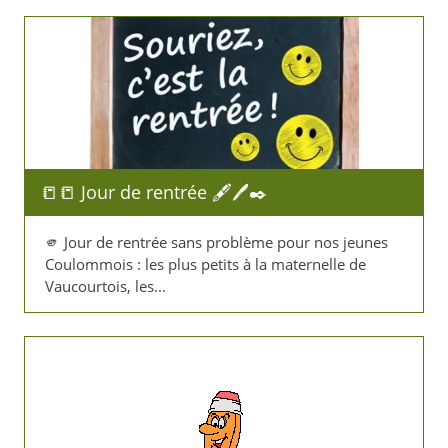
📒​📒​ Jour de rentrée 🖋️​🖊️​✒️​
🫵​ Jour de rentrée sans problème pour nos jeunes
Coulommois : les plus petits à la maternelle de
Vaucourtois, les...