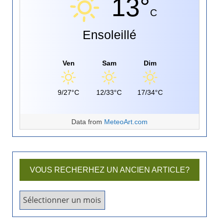
13°
C
Ensoleillé
Ven
Sam
Dim
9/27°C
12/33°C
17/34°C
Data from
MeteoArt.com
VOUS RECHERHEZ UN ANCIEN ARTICLE?
V
o