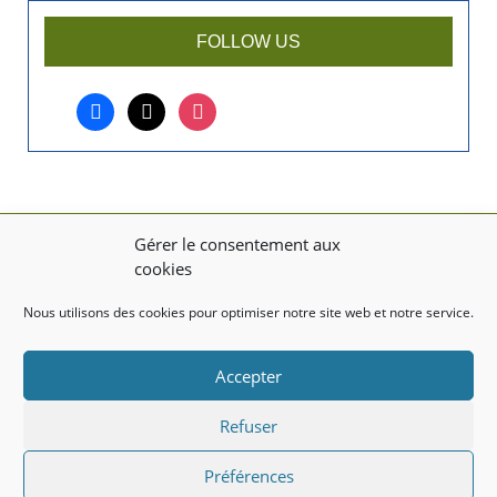
a
r
FOLLOW US
t
i
facebook
x
instagram
c
l
e
?
Gérer le consentement aux
MENTIONS LÉGALES
cookies
Mentions légales
Nous utilisons des cookies pour optimiser notre site web et notre service.
TITRE DU TEXTE
Accepter
Texte d'essai
Refuser
Préférences
Created with the
WP Theme Airin Blog