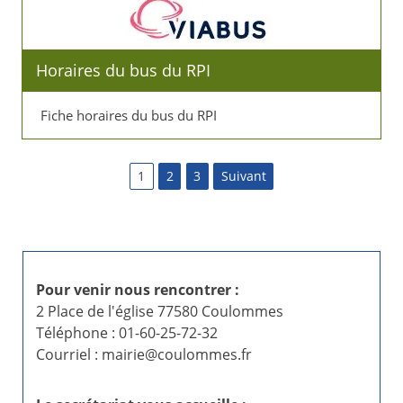
Horaires du bus du RPI
Fiche horaires du bus du RPI
P
1
2
3
Suivant
a
g
i
Pour venir nous rencontrer :
2 Place de l'église 77580 Coulommes
n
Téléphone : 01-60-25-72-32
Courriel : mairie@coulommes.fr
a
t