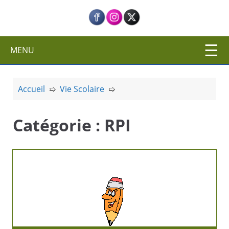
c
i
p
a
MENU
l
Accueil
➯
Vie Scolaire
➯
Catégorie :
RPI