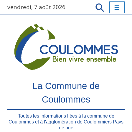
P
vendredi, 7 août 2026
a
s
s
e
r
a
u
c
o
n
t
La Commune de
e
n
Coulommes
u
p
r
Toutes les informations liées à la commune de
Coulommes et à l'agglomération de Coulommiers Pays
i
de brie
n