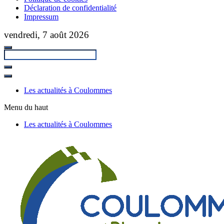
Déclaration de confidentialité
Impressum
Passer
vendredi, 7 août 2026
au
contenu
principal
Fermer
la
Les actualités à Coulommes
recherche
Menu du haut
Les actualités à Coulommes