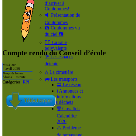
d’arriver à
Coulommes!
🔉 Présentation de
Coulommes
📸 Coulommes vu
du ciel 📷
🤹‍♀️ La salle
polyvalente
Compte rendu du Conseil d’école
⛱️ Les espaces
détente
Mis à jour
4 avril 2026
⛼ Le cimetière
Temps de lecture
Moins 1 minute
🚌 Les transports
Catégories:
RPI
🚋 Le réseau
ℹ️ Annonces et
informations
🚮 Les déchets
🗑️ Covaltri :
Calendrier
2026
⚠️ Problème
de ramassage