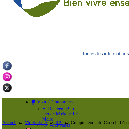
Toutes les informatio
🏠 Vivre à Coulommes
👩 Bienvenue! Le
mot de Madame Le
Maire
Accueil
➯
Vie Scolaire
➯
RPI
➯
Compte rendu du Conseil d’éco
👉 Vous venez