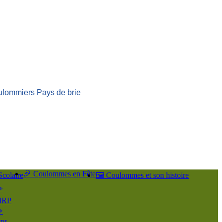
ulommiers Pays de brie
🎉 Coulommes en Fête
Scolaire
🖼️ Coulommes et son histoire
️
IRP
️