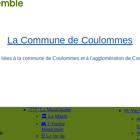
La Commune de Coulommes
ns liées à la commune de Coulommes et à l'agglomération de Co
🇨🇵 La Municipalité
✏️ Vie 
🏛️ La Mairie
✏
👥​ L’équipe
S
Municipale
le
✏
🗄️ La vie du