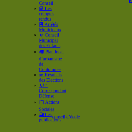
R
Conseil
📘 Les
comptes
rendus
💾 Arrêtés
Municipaux
🚸 Conseil
Municipal
des Enfants
🏘️ Plan local
d’urbanisme
de
Coulommes
📣 Résultats
des Elections
🇨🇵
Correspondant
Défense
🗂️ Actions
Sociales
🎦 Les
conseil d’école
publications