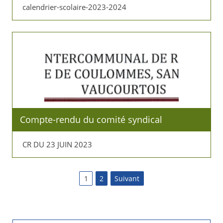
calendrier-scolaire-2023-2024
Compte-rendu du comité syndical
CR DU 23 JUIN 2023
P
1
2
Suivant
a
g