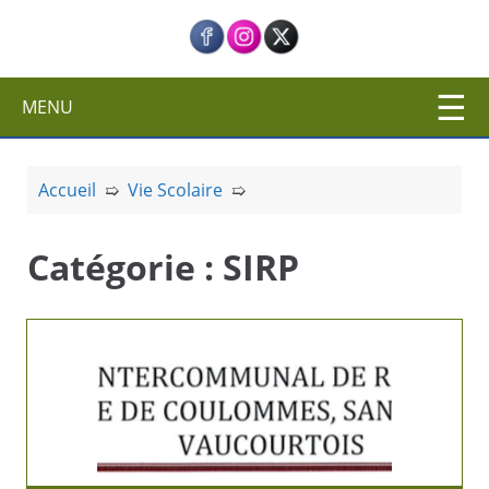
c
i
p
a
MENU
l
Accueil
➯
Vie Scolaire
➯
Catégorie :
SIRP