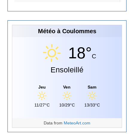
s
Météo à Coulommes
18°
C
Ensoleillé
Jeu
Ven
Sam
11/27°C
10/29°C
13/33°C
Data from
MeteoArt.com