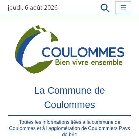
P
jeudi, 6 août 2026
a
s
s
e
r
a
u
c
o
n
t
La Commune de
e
n
Coulommes
u
p
r
Toutes les informations liées à la commune de
Coulommes et à l'agglomération de Coulommiers Pays
i
de brie
n