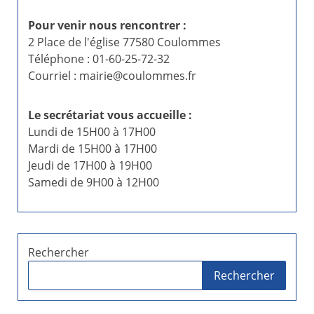
i
Pour venir nous rencontrer :
2 Place de l'église 77580 Coulommes
n
Téléphone : 01-60-25-72-32
Courriel : mairie@coulommes.fr
a
t
Le secrétariat vous accueille :
Lundi de 15H00 à 17H00
i
Mardi de 15H00 à 17H00
o
Jeudi de 17H00 à 19H00
Samedi de 9H00 à 12H00
n
d
e
Rechercher
Rechercher
s
p