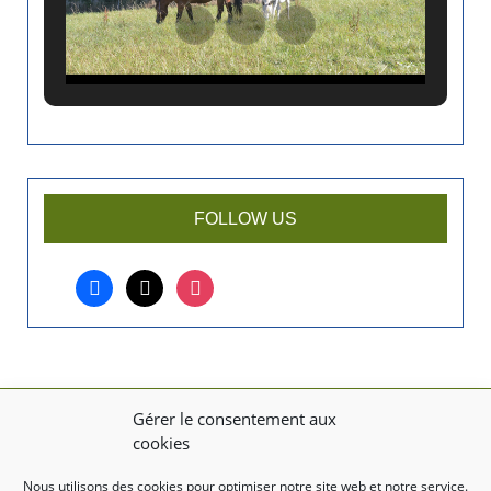
n
a
n
c
i
e
n
a
r
FOLLOW US
t
i
facebook
x
instagram
c
l
e
?
Gérer le consentement aux
MENTIONS LÉGALES
cookies
Mentions légales
Nous utilisons des cookies pour optimiser notre site web et notre service.