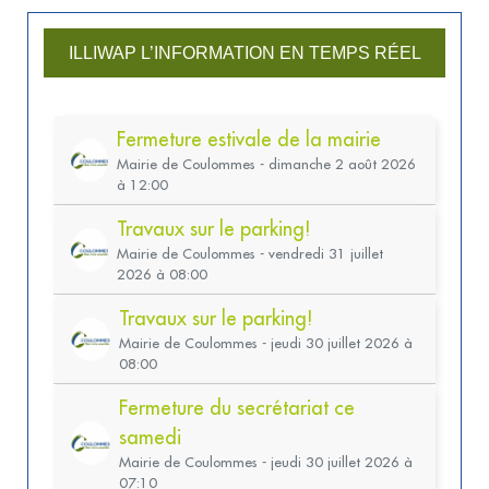
u
ILLIWAP L’INFORMATION EN TEMPS RÉEL
b
l
i
c
a
t
i
o
n