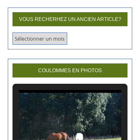
VOUS RECHERHEZ UN ANCIEN ARTICLE?
V
o
u
s
r
COULOMMES EN PHOTOS
e
c
h
e
r
h
e
z
u