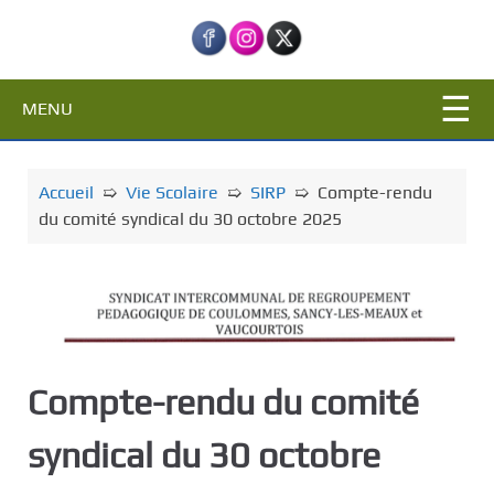
c
i
p
a
MENU
l
Accueil
➯
Vie Scolaire
➯
SIRP
➯
Compte-rendu
du comité syndical du 30 octobre 2025
Compte-rendu du comité
syndical du 30 octobre