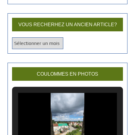
VOUS RECHERHEZ UN ANCIEN ARTICLE?
V
o
u
s
r
COULOMMES EN PHOTOS
e
c
h
e
r
h
e
z
u