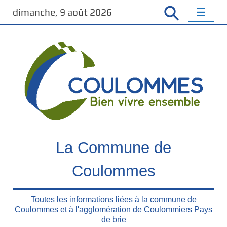
P
dimanche, 9 août 2026
a
s
s
e
r
a
u
c
o
n
t
La Commune de
e
n
Coulommes
u
p
Toutes les informations liées à la commune de
r
Coulommes et à l'agglomération de Coulommiers Pays
i
de brie
n