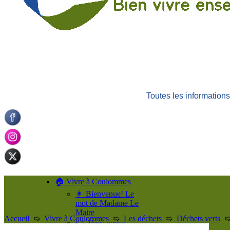
Toutes les informatio
🏠 Vivre à Coulommes
👩 Bienvenue! Le
mot de Madame Le
Maire
Accueil
➯
Vivre à Coulommes
➯
Les déchets
➯
Déchets verts
👉 Vous venez