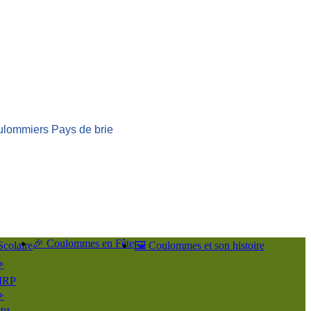
ulommiers Pays de brie
🎉 Coulommes en Fête
Scolaire
🖼️ Coulommes et son histoire
️
IRP
️