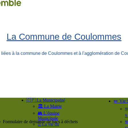
La Commune de Coulommes
ns liées à la commune de Coulommes et à l'agglomération de Co
🇨🇵 La Municipalité
✏️ Vie 
🏛️ La Mairie
✏
👥​ L’équipe
S
Municipale
➯
Formulaire de demande de bacs à déchets
✏
🗄️ La vie du