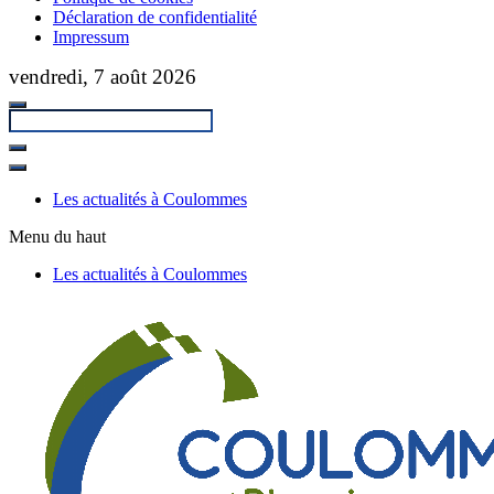
Déclaration de confidentialité
Impressum
Passer
vendredi, 7 août 2026
au
contenu
principal
Fermer
la
Les actualités à Coulommes
recherche
Menu du haut
Les actualités à Coulommes