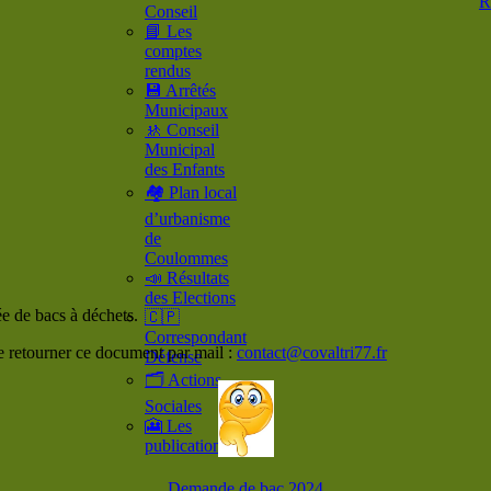
R
Conseil
📘 Les
comptes
rendus
💾 Arrêtés
Municipaux
🚸 Conseil
Municipal
des Enfants
🏘️ Plan local
d’urbanisme
de
Coulommes
📣 Résultats
des Elections
ée de bacs à déchets.
🇨🇵
Correspondant
de retourner ce document par mail :
contact@covaltri77.fr
Défense
🗂️ Actions
Sociales
🎦 Les
publications
Demande de bac 2024