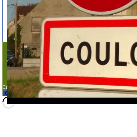
Follow us
facebook
x
instagram
Mentions légales
Mentions légales
Titre du texte
Texte d'essai
Created with the
WP Theme Airin Blog
Gérer le consentement