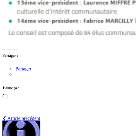
Partager :
Partager
J’aime ça :
Chargement…
❮ Article précédent