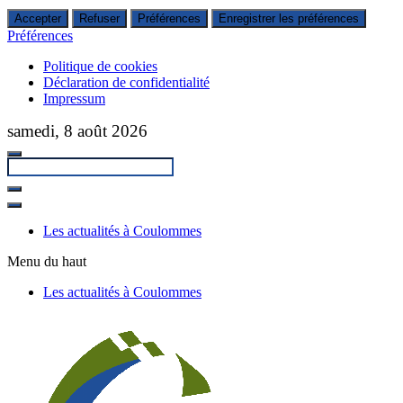
Accepter
Refuser
Préférences
Enregistrer les préférences
Préférences
Politique de cookies
Déclaration de confidentialité
Impressum
Passer
samedi, 8 août 2026
au
contenu
principal
Fermer
la
Les actualités à Coulommes
recherche
Menu du haut
Les actualités à Coulommes