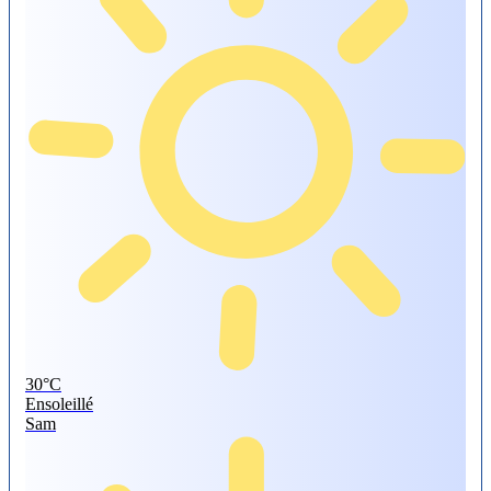
30°
C
Ensoleillé
Sam