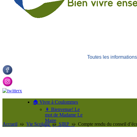
Toutes les informatio
🏠 Vivre à Coulommes
👩 Bienvenue! Le
mot de Madame Le
Maire
Accueil
➯
Vie Scolaire
➯
SIRP
➯
Compte rendu du conseil d’éc
👉 Vous venez
d’arriver à