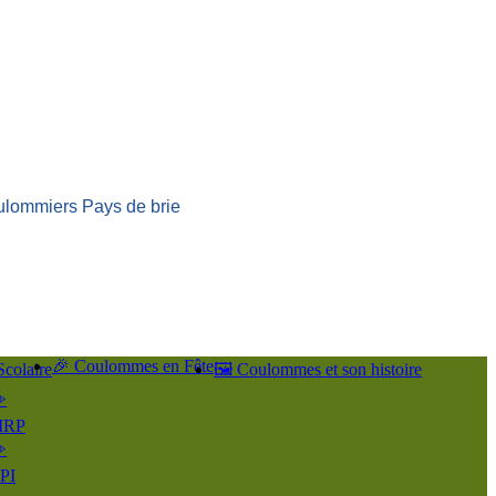
ulommiers Pays de brie
🎉 Coulommes en Fête
Scolaire
🖼️ Coulommes et son histoire
️
IRP
️
PI