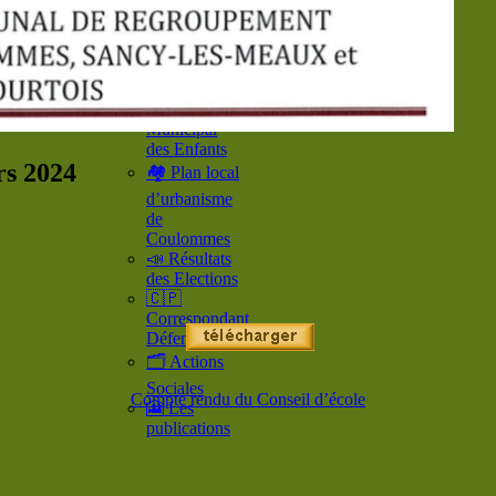
📘 Les
comptes
rendus
💾 Arrêtés
Municipaux
🚸 Conseil
Municipal
des Enfants
rs 2024
🏘️ Plan local
d’urbanisme
de
Coulommes
📣 Résultats
des Elections
🇨🇵
Correspondant
Défense
🗂️ Actions
Sociales
Compte rendu du Conseil d’école
🎦 Les
publications