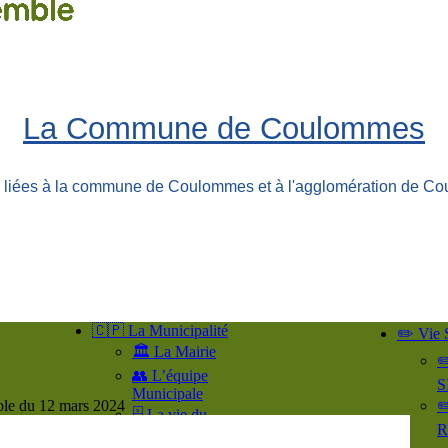
La Commune de Coulommes
ns liées à la commune de Coulommes et à l'agglomération de Co
🇨🇵 La Municipalité
✏️ Vie 
🏛️ La Mairie
✏
👥​ L’équipe
S
Municipale
ole du 12 mars 2024
✏
🗄️ La vie du
R
Conseil