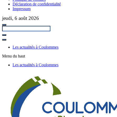
Déclaration de confidentialité
Impressum
Passer
jeudi, 6 août 2026
au
contenu
principal
Fermer
la
Les actualités à Coulommes
recherche
Menu du haut
Les actualités à Coulommes