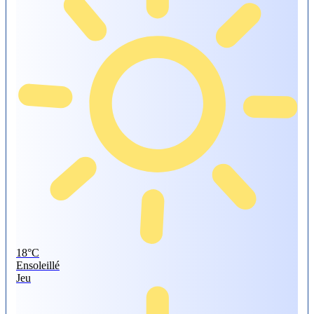
18°
C
Ensoleillé
Jeu