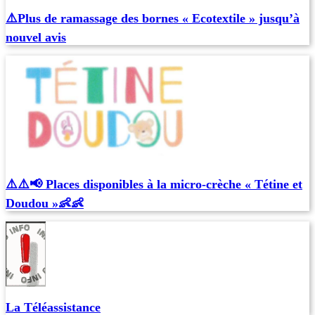
⚠️​Plus de ramassage des bornes « Ecotextile » jusqu’à
nouvel avis
⚠️⚠️📢 Places disponibles à la micro-crèche « Tétine et
Doudou »👶👶
La Téléassistance