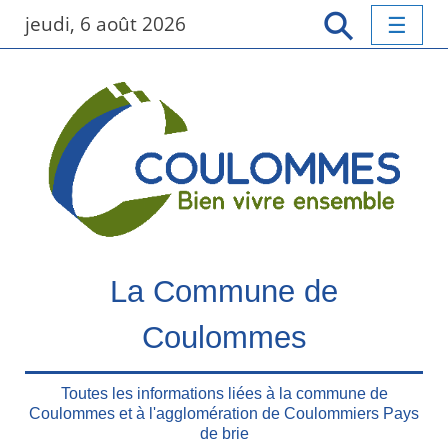
P
jeudi, 6 août 2026
a
s
s
e
r
a
u
c
o
n
t
La Commune de
e
n
Coulommes
u
p
r
Toutes les informations liées à la commune de
Coulommes et à l'agglomération de Coulommiers Pays
i
de brie
n