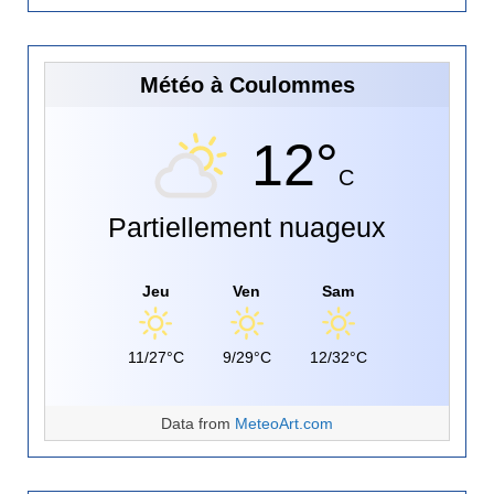
Météo à Coulommes
12°
C
Partiellement nuageux
Jeu
Ven
Sam
11/27°C
9/29°C
12/32°C
Data from
MeteoArt.com