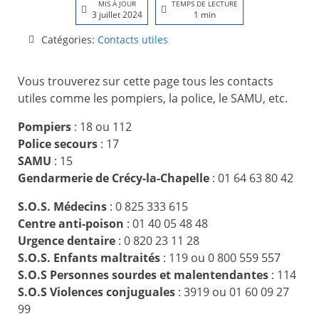
MIS À JOUR
TEMPS DE LECTURE
3 juillet 2024
1 min
Catégories:
Contacts utiles
Vous trouverez sur cette page tous les contacts
utiles comme les pompiers, la police, le SAMU, etc.
Pompiers
: 18 ou 112
Police secours
: 17
SAMU
: 15
Gendarmerie de Crécy-la-Chapelle
: 01 64 63 80 42
S.O.S. Médecins
: 0 825 333 615
Centre anti-poison
: 01 40 05 48 48
Urgence dentaire
: 0 820 23 11 28
S.O.S. Enfants maltraités
: 119 ou 0 800 559 557
S.O.S Personnes sourdes et malentendantes
: 114
S.O.S Violences conjuguales
: 3919 ou 01 60 09 27
99