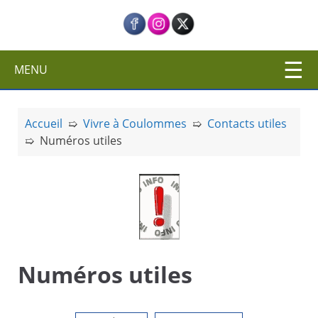
c
i
p
a
MENU
l
Accueil
➯
Vivre à Coulommes
➯
Contacts utiles
➯
Numéros utiles
Numéros utiles