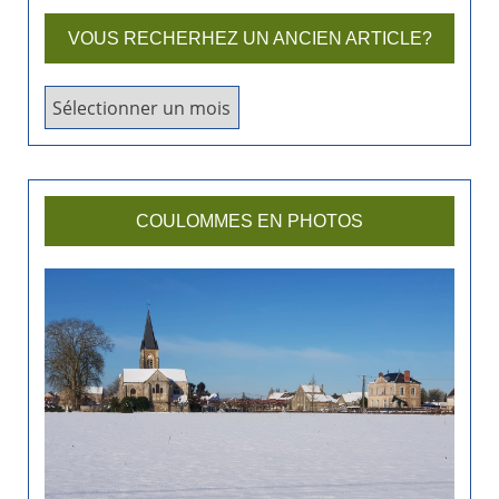
VOUS RECHERHEZ UN ANCIEN ARTICLE?
V
o
u
s
r
COULOMMES EN PHOTOS
e
c
h
e
r
h
e
z
u
n