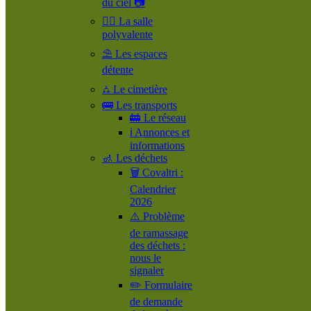
du ciel 📷
🤹‍♀️ La salle
polyvalente
⛱️ Les espaces
détente
⛼ Le cimetière
🚌 Les transports
🚋 Le réseau
ℹ️ Annonces et
informations
🚮 Les déchets
🗑️ Covaltri :
Calendrier
2026
⚠️ Problème
de ramassage
des déchets :
nous le
signaler
✏️ Formulaire
de demande