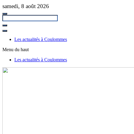
Passer
samedi, 8 août 2026
au
contenu
principal
Fermer
la
Les actualités à Coulommes
recherche
Menu du haut
Les actualités à Coulommes