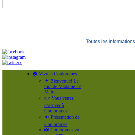
Toutes les informatio
🏠 Vivre à Coulommes
👩 Bienvenue! Le
mot de Madame Le
Maire
👉 Vous venez
d’arriver à
Coulommes!
🔉 Présentation de
Coulommes
📸 Coulommes vu