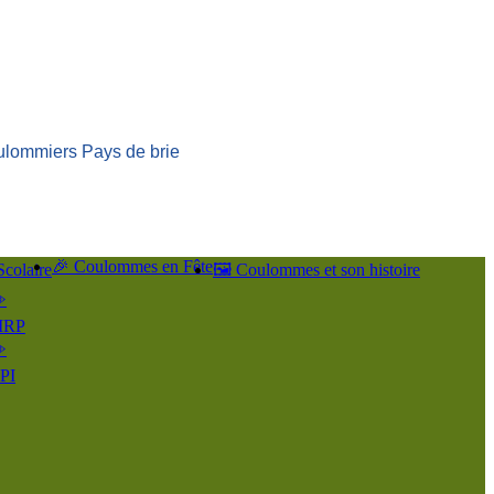
ulommiers Pays de brie
🎉 Coulommes en Fête
Scolaire
🖼️ Coulommes et son histoire
️
IRP
️
PI