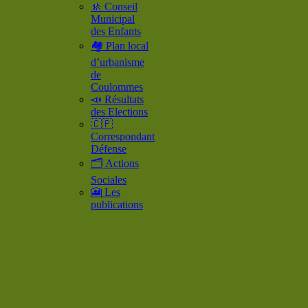
🚸 Conseil
Municipal
des Enfants
🏘️ Plan local
d’urbanisme
de
Coulommes
📣 Résultats
des Elections
🇨🇵
Correspondant
Défense
🗂️ Actions
Sociales
🎦 Les
publications