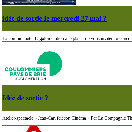
idée de sortie le mercredi 27 mai ?
La communauté d’agglomération a le plaisir de vous inviter au concert
Idée de sortie ?
Atelier-spectacle « Jean-Carl fait son Cinéma » Par La Compagnie T