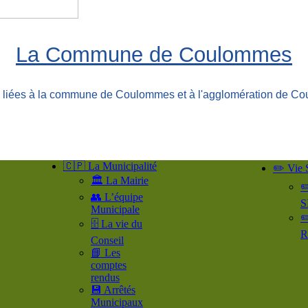
La Commune de Coulommes
ns liées à la commune de Coulommes et à l'agglomération de Co
🇨🇵 La Municipalité
✏️ Vie 
🏛️ La Mairie
✏
👥​ L’équipe
S
Municipale
✏
🗄️ La vie du
R
Conseil
📘 Les
comptes
rendus
💾 Arrêtés
Municipaux