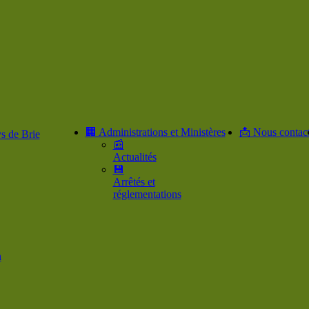
🏢 Administrations et Ministères
📩 Nous contact
s de Brie
📰
Actualités
💾
Arrêtés et
réglementations
n