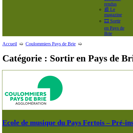
rendus
📰 Le
magazine
🎞️ Sortir
en Pays de
Brie
Accueil
➯
Coulommiers Pays de Brie
➯
Catégorie :
Sortir en Pays de Br
Ecole de musique du Pays Fertois – Pré-in