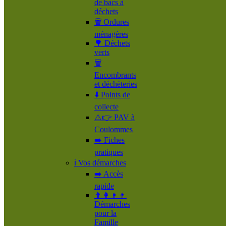
de bacs à
déchets
🗑️ Ordures
ménagères
🌳 Déchets
verts
🗑️
Encombrants
et déchèteries
⬇️ Points de
collecte
⚠️👉 PAV à
Coulommes
➡️ Fiches
pratiques
ℹ️ Vos démarches
➡️ Accès
rapide
👨‍👩‍👧‍👦
Démarches
pour la
Famille