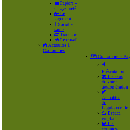
💼 Papiers –
Citoyenneté
🏡 Le
logement
⚕️ Social et
santé
🚌 Transport
🧰 Le travail
📰 Actualités à
Coulommes
🗺️ Coulommiers Pay
🔉
Présentation
👥​ Les élus
de votre
agglomération
📰
Actualités
de
l’agglomératio
🧰 Espace
emploi
📘 Les
comptes-