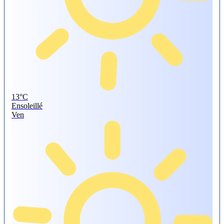
13°
C
Ensoleillé
Ven