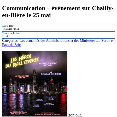
Communication – évènement sur Chailly-
en-Bière le 25 mai
Mis à jour
18 avril 2024
Temps de lecture
1 min
Catégories:
Les actualités des Administrations et des Ministères ...
,
Sortir en
Pays de Brie
Bonjour,