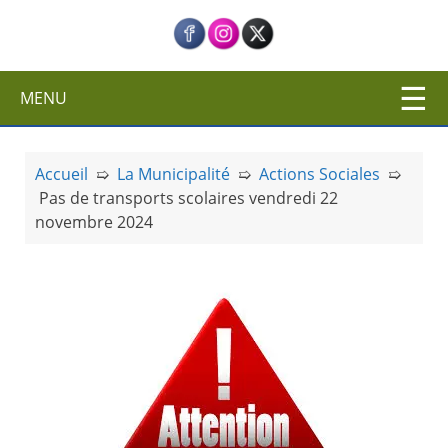
c
i
p
a
MENU
l
Accueil
➯
La Municipalité
➯
Actions Sociales
➯
Pas de transports scolaires vendredi 22
novembre 2024