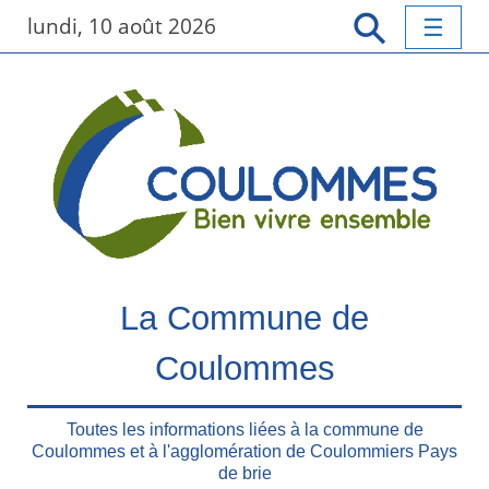
P
lundi, 10 août 2026
a
s
s
e
r
a
u
c
o
n
t
La Commune de
e
n
Coulommes
u
p
r
Toutes les informations liées à la commune de
Coulommes et à l'agglomération de Coulommiers Pays
i
de brie
n