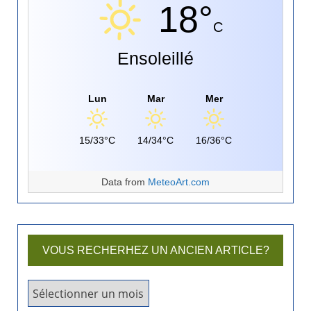
18°
C
Ensoleillé
Lun
Mar
Mer
15/33°C
14/34°C
16/36°C
Data from
MeteoArt.com
VOUS RECHERHEZ UN ANCIEN ARTICLE?
V
o