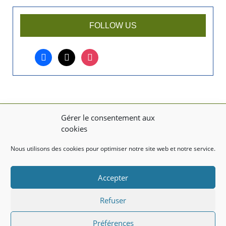
a
r
FOLLOW US
t
i
facebook
x
instagram
c
l
e
?
Gérer le consentement aux
MENTIONS LÉGALES
cookies
Mentions légales
Nous utilisons des cookies pour optimiser notre site web et notre service.
TITRE DU TEXTE
Accepter
Texte d'essai
Refuser
Préférences