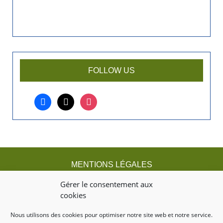
FOLLOW US
facebook
x
instagram
MENTIONS LÉGALES
Gérer le consentement aux
Mentions légales
cookies
Nous utilisons des cookies pour optimiser notre site web et notre service.
TITRE DU TEXTE