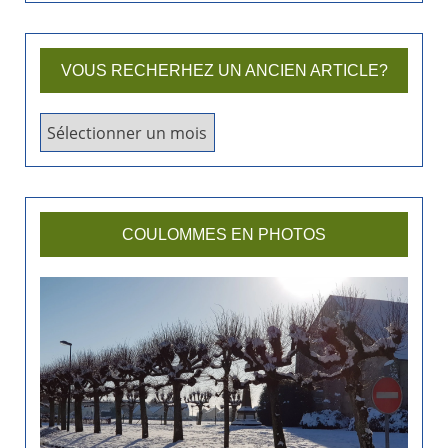
VOUS RECHERHEZ UN ANCIEN ARTICLE?
V
o
u
s
r
COULOMMES EN PHOTOS
e
c
h
e
r
h
e
z
u