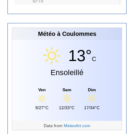
Météo à Coulommes
13°
C
Ensoleillé
Ven
Sam
Dim
9/27°C
12/33°C
17/34°C
Data from
MeteoArt.com