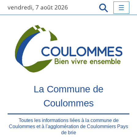
P
vendredi, 7 août 2026
a
s
s
e
r
a
u
c
o
n
t
La Commune de
e
n
Coulommes
u
p
r
Toutes les informations liées à la commune de
Coulommes et à l'agglomération de Coulommiers Pays
i
de brie
n