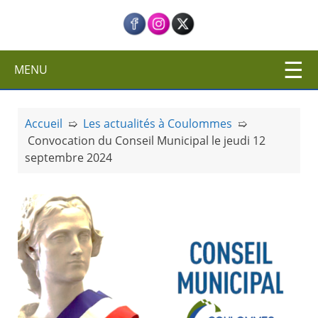
c
i
p
a
MENU
l
Accueil
➯
Les actualités à Coulommes
➯
Convocation du Conseil Municipal le jeudi 12
septembre 2024