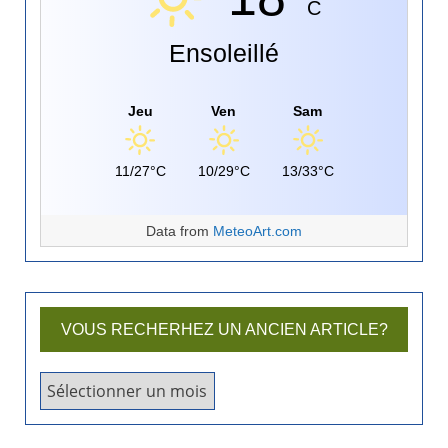
C
Ensoleillé
Jeu
Ven
Sam
11/27°C
10/29°C
13/33°C
Data from
MeteoArt.com
VOUS RECHERHEZ UN ANCIEN ARTICLE?
V
o
u