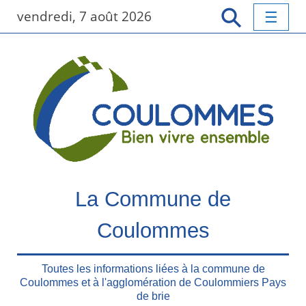
P
vendredi, 7 août 2026
a
s
s
e
r
a
u
c
o
n
t
La Commune de
e
n
Coulommes
u
p
r
Toutes les informations liées à la commune de
Coulommes et à l'agglomération de Coulommiers Pays
i
de brie
n