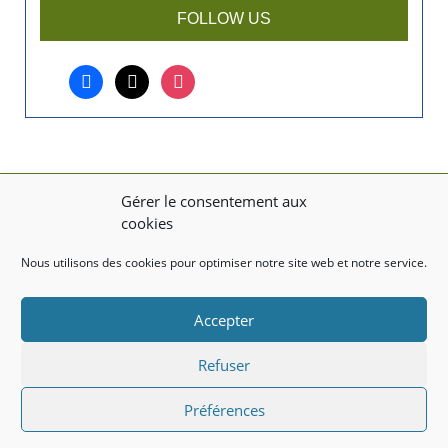
r
FOLLOW US
t
i
facebook
x
instagram
c
l
e
?
Gérer le consentement aux
MENTIONS LÉGALES
cookies
Mentions légales
Nous utilisons des cookies pour optimiser notre site web et notre service.
TITRE DU TEXTE
Accepter
Texte d'essai
Refuser
Préférences
Created with the
WP Theme Airin Blog