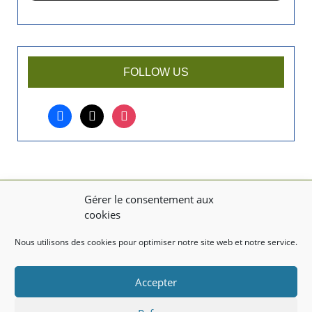
i
e
n
a
r
FOLLOW US
t
i
facebook
x
instagram
c
l
e
?
Gérer le consentement aux
MENTIONS LÉGALES
cookies
Mentions légales
Nous utilisons des cookies pour optimiser notre site web et notre service.
TITRE DU TEXTE
Accepter
Texte d'essai