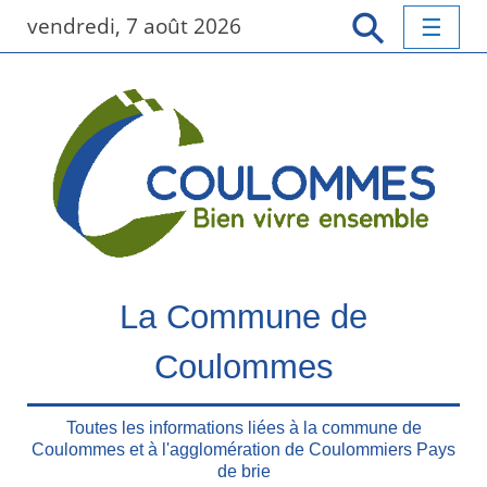
P
vendredi, 7 août 2026
a
s
s
e
r
a
u
c
o
n
t
La Commune de
e
n
Coulommes
u
p
r
Toutes les informations liées à la commune de
Coulommes et à l'agglomération de Coulommiers Pays
i
de brie
n