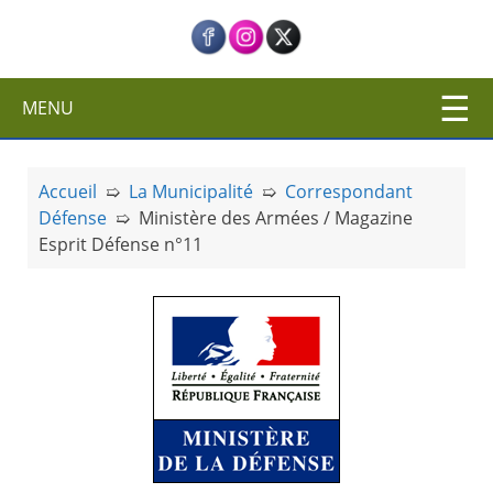
c
i
p
a
MENU
l
Accueil
➯
La Municipalité
➯
Correspondant
Défense
➯
Ministère des Armées / Magazine
Esprit Défense n°11