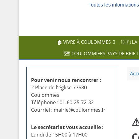
Toutes les informatio
c
i
p
a
l
🏠 VIVRE À COULOMMES
🇨🇵 LA
🗺️ COULOMMIERS PAYS DE BRIE
Acc
Pour venir nous rencontrer :
2 Place de l'église 77580
Coulommes
Téléphone : 01-60-25-72-32
Courriel : mairie@coulommes.fr
⚠
Le secrétariat vous accueille :
C
Lundi de 15H00 à 17H00