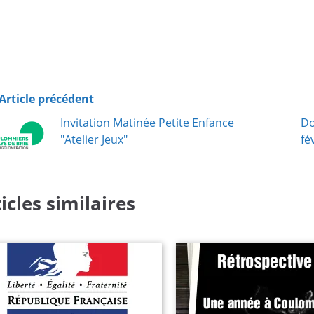
Chargement…
Article précédent
Invitation Matinée Petite Enfance
Do
"Atelier Jeux"
fé
icles similaires