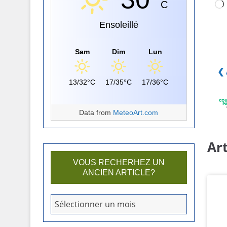
C
Ensoleillé
Sam
Dim
Lun
❮ 
13/32°C
17/35°C
17/36°C
Data from
MeteoArt.com
Art
VOUS RECHERHEZ UN
ANCIEN ARTICLE?
V
Sélectionner un mois
o
u