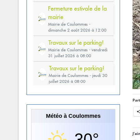
Part
Météo à Coulommes
30°
J’ai