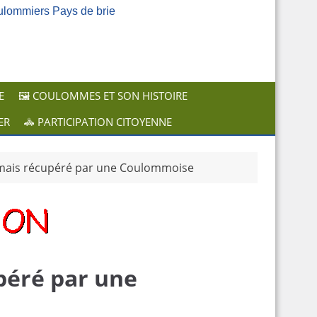
ulommiers Pays de brie
E
🖼️ COULOMMES ET SON HISTOIRE
ER
🚓 PARTICIPATION CITOYENNE
 mais récupéré par une Coulommoise
péré par une