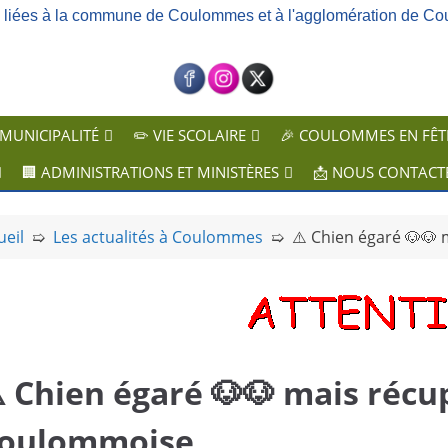
ns liées à la commune de Coulommes et à l'agglomération de Co
 MUNICIPALITÉ
✏️ VIE SCOLAIRE
🎉 COULOMMES EN FÊT
🏢 ADMINISTRATIONS ET MINISTÈRES
📩 NOUS CONTACT
ueil
➯
Les actualités à Coulommes
➯
⚠️ Chien égaré 🐶🐶
️ Chien égaré 🐶🐶 mais récu
oulommoise