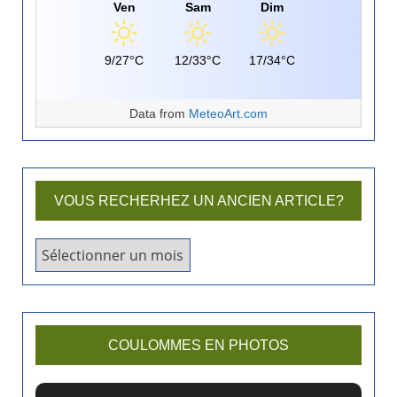
Ven
Sam
Dim
9/27°C
12/33°C
17/34°C
Data from
MeteoArt.com
VOUS RECHERHEZ UN ANCIEN ARTICLE?
V
o
u
s
r
COULOMMES EN PHOTOS
e
c
h