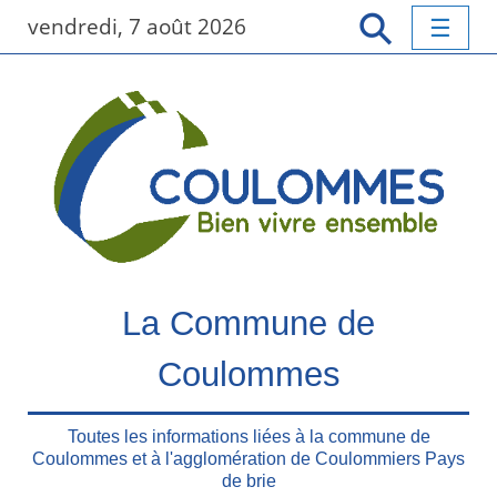
P
vendredi, 7 août 2026
a
s
s
e
r
a
u
c
o
n
t
La Commune de
e
n
Coulommes
u
p
r
Toutes les informations liées à la commune de
Coulommes et à l'agglomération de Coulommiers Pays
i
de brie
n