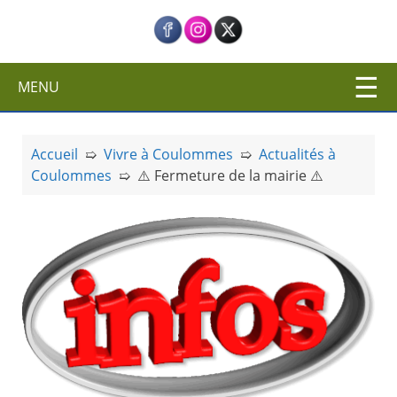
c
i
p
a
MENU
l
Accueil
➯
Vivre à Coulommes
➯
Actualités à
Coulommes
➯
⚠️ Fermeture de la mairie ⚠️