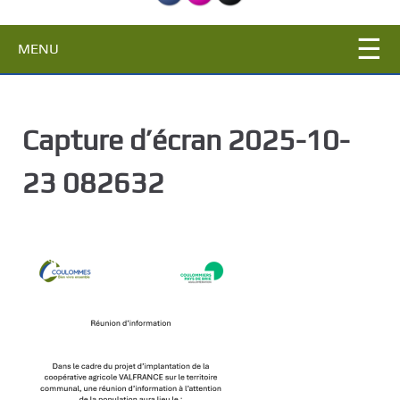
c
i
MENU
p
a
l
Capture d’écran 2025-10-
23 082632