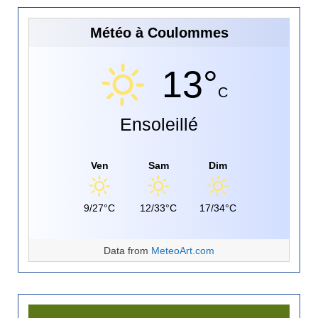
Météo à Coulommes
13°
C
Ensoleillé
Ven
Sam
Dim
9/27°C
12/33°C
17/34°C
Data from
MeteoArt.com