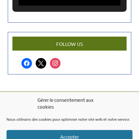
c
i
e
n
a
r
FOLLOW US
t
i
facebook
x
instagram
c
l
e
?
Gérer le consentement aux
MENTIONS LÉGALES
cookies
Mentions légales
Nous utilisons des cookies pour optimiser notre site web et notre service.
TITRE DU TEXTE
Accepter