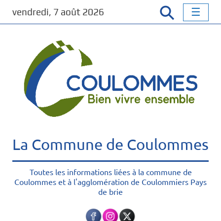
P
vendredi, 7 août 2026
a
s
s
e
r
a
u
c
o
n
t
La Commune de Coulommes
e
n
u
Toutes les informations liées à la commune de
Coulommes et à l'agglomération de Coulommiers Pays
p
de brie
r
i
n