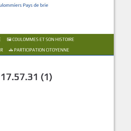
oulommiers Pays de brie
E
🖼️ COULOMMES ET SON HISTOIRE
ER
🚓 PARTICIPATION CITOYENNE
17.57.31 (1)