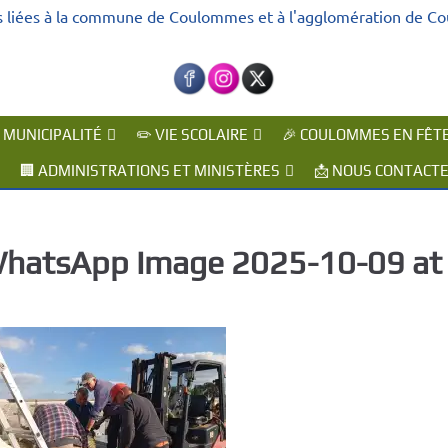
s liées à la commune de Coulommes et à l'agglomération de C
A MUNICIPALITÉ
✏️ VIE SCOLAIRE
🎉 COULOMMES EN FÊT
🏢 ADMINISTRATIONS ET MINISTÈRES
📩 NOUS CONTACT
hatsApp Image 2025-10-09 at 