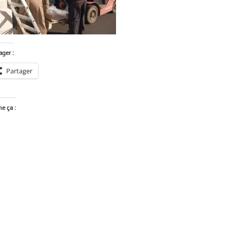
ager :
Partager
me ça :
Chargement…