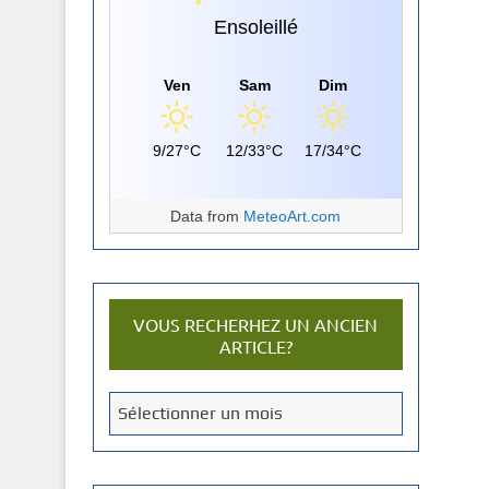
Ensoleillé
Ven
Sam
Dim
9/27°C
12/33°C
17/34°C
Data from
MeteoArt.com
VOUS RECHERHEZ UN ANCIEN
ARTICLE?
V
Sélectionner un mois
o
u
s