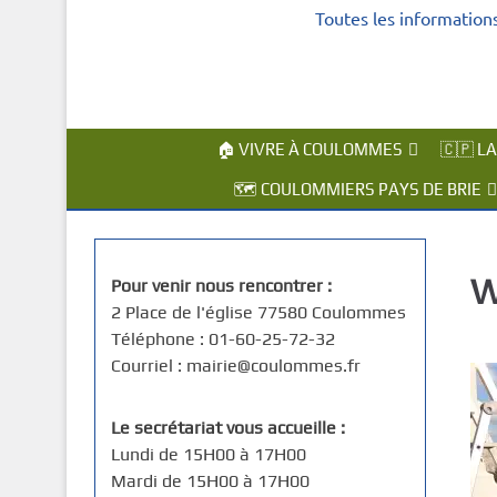
Toutes les information
c
i
p
a
l
🏠 VIVRE À COULOMMES
🇨🇵 L
🗺️ COULOMMIERS PAYS DE BRIE
W
Pour venir nous rencontrer :
2 Place de l'église 77580 Coulommes
Téléphone : 01-60-25-72-32
Courriel : mairie@coulommes.fr
Le secrétariat vous accueille :
Lundi de 15H00 à 17H00
Mardi de 15H00 à 17H00