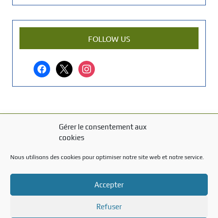
e
n
a
r
FOLLOW US
t
i
facebook
x
instagram
c
l
e
?
Gérer le consentement aux
MENTIONS LÉGALES
cookies
Mentions légales
Nous utilisons des cookies pour optimiser notre site web et notre service.
TITRE DU TEXTE
Accepter
Texte d'essai
Refuser