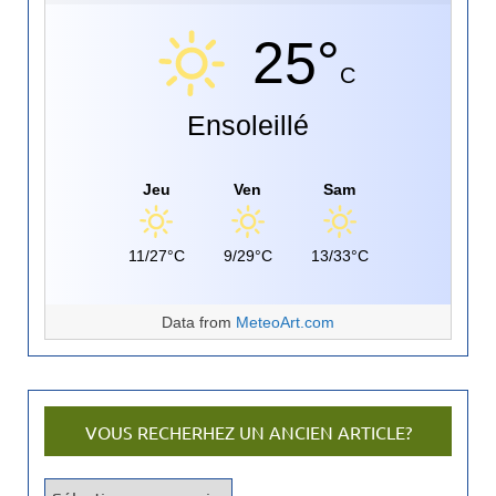
25°
C
Ensoleillé
Jeu
Ven
Sam
11/27°C
9/29°C
13/33°C
Data from
MeteoArt.com
VOUS RECHERHEZ UN ANCIEN ARTICLE?
V