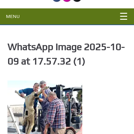
c
i
MENU
p
a
l
WhatsApp Image 2025-10-
09 at 17.57.32 (1)