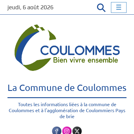
P
jeudi, 6 août 2026
a
s
s
e
r
a
u
c
o
n
t
La Commune de Coulommes
e
n
u
Toutes les informations liées à la commune de
Coulommes et à l'agglomération de Coulommiers Pays
p
de brie
r
i
n