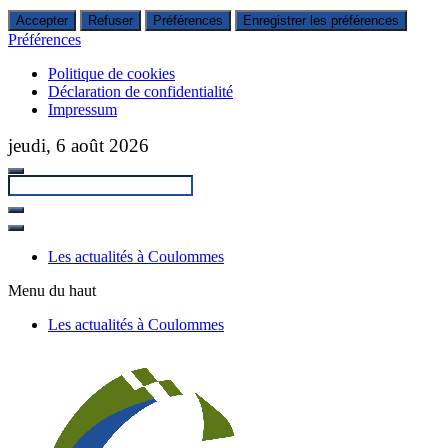
Accepter
Refuser
Préférences
Enregistrer les préférences
Préférences
Politique de cookies
Déclaration de confidentialité
Impressum
Passer
jeudi, 6 août 2026
au
contenu
principal
Fermer
la
Les actualités à Coulommes
recherche
Menu du haut
Les actualités à Coulommes