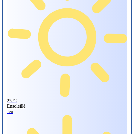
25°
C
Ensoleillé
Jeu