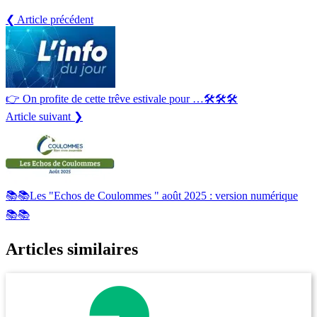
❮ Article précédent
👉​ On profite de cette trêve estivale pour …🛠️​🛠️​🛠️​
Article suivant ❯
📚​📚​Les "Echos de Coulommes " août 2025 : version numérique
📚​📚​
Articles similaires