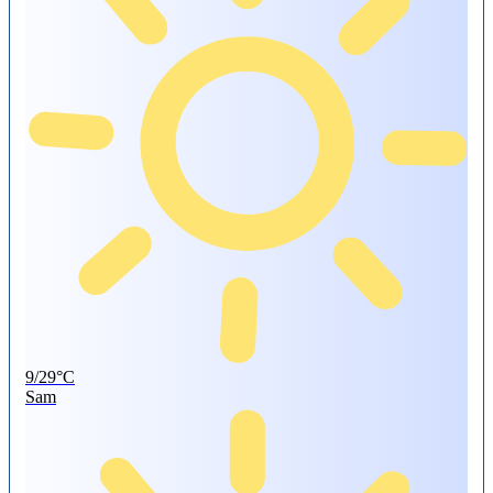
9/29°C
Sam