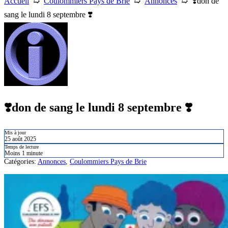
Accueil
➯
Coulommiers Pays de Brie
➯
Annonces
➯
❣️​don de
sang le lundi 8 septembre ❣️​
❣️​don de sang le lundi 8 septembre ❣️​
Mis à jour
25 août 2025
Temps de lecture
Moins 1 minute
Catégories:
Annonces
,
Coulommiers Pays de Brie