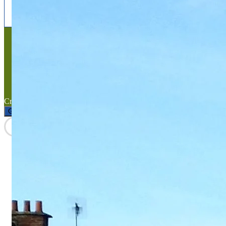
instagram
Mentions légales
Mentions légales
Titre du texte
Texte d'essai
Created with the
WP Theme Airin Blog
Gérer le consentement