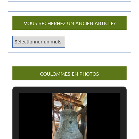
VOUS RECHERHEZ UN ANCIEN ARTICLE?
V
o
u
s
r
COULOMMES EN PHOTOS
e
c
h
e
r
h
e
z
u