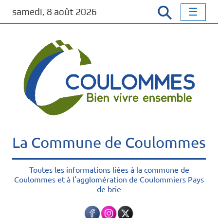
P
samedi, 8 août 2026
a
s
s
e
r
a
u
c
o
n
t
La Commune de Coulommes
e
n
u
Toutes les informations liées à la commune de
Coulommes et à l'agglomération de Coulommiers Pays
p
de brie
r
i
n