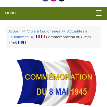
c
i
MENU
p
a
l
Accueil
➯
Vivre à Coulommes
➯
Actualités à
Coulommes
➯
Commémoration du 8 mai
1945