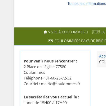
Toutes les informatio
c
i
p
a
l
🏠 VIVRE À COULOMMES
🇨🇵 LA
🗺️ COULOMMIERS PAYS DE BRIE
Acc
Pour venir nous rencontrer :
CO
2 Place de l'église 77580
Coulommes
Téléphone : 01-60-25-72-32
Courriel : mairie@coulommes.fr
Le secrétariat vous accueille :
Lundi de 15H00 à 17H00