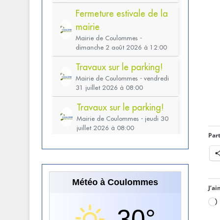
Part
Météo à Coulommes
J’ai
30°