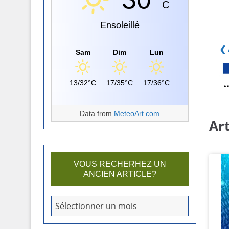
C
Ensoleillé
❮ 
Sam
Dim
Lun
13/32°C
17/35°C
17/36°C
Data from
MeteoArt.com
Art
VOUS RECHERHEZ UN
ANCIEN ARTICLE?
V
Sélectionner un mois
o
u