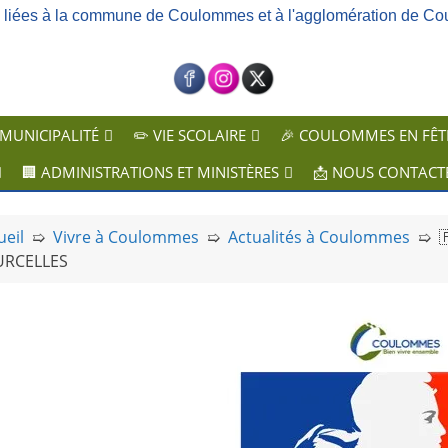
ns liées à la commune de Coulommes et à l'agglomération de Co
 MUNICIPALITÉ
✏️ VIE SCOLAIRE
🎉 COULOMMES EN FÊT
🏢 ADMINISTRATIONS ET MINISTÈRES
📩 NOUS CONTACT
ueil
➯
Vivre à Coulommes
➯
Actualités à Coulommes
➯

URCELLES