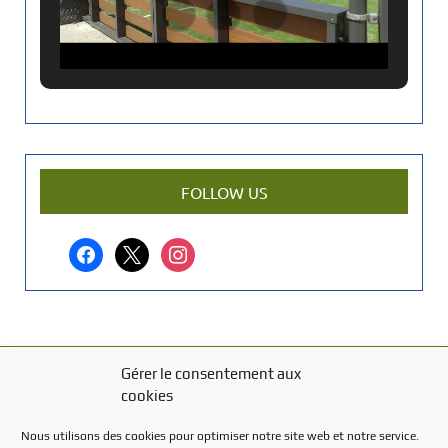
a
n
c
i
e
n
a
r
FOLLOW US
t
i
facebook
x
instagram
c
l
e
?
Gérer le consentement aux
MENTIONS LÉGALES
cookies
Mentions légales
Nous utilisons des cookies pour optimiser notre site web et notre service.