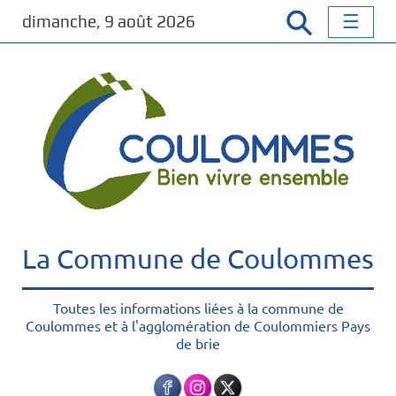
P
dimanche, 9 août 2026
a
s
s
e
r
a
u
c
o
n
t
La Commune de Coulommes
e
n
u
Toutes les informations liées à la commune de
Coulommes et à l'agglomération de Coulommiers Pays
p
de brie
r
i
n