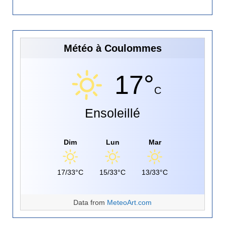
Météo à Coulommes
17°
C
Ensoleillé
Dim
Lun
Mar
17/33°C
15/33°C
13/33°C
Data from
MeteoArt.com