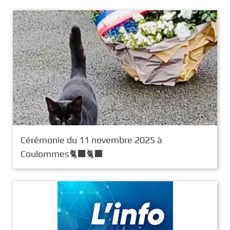
Cérémonie du 11 novembre 2025 à
Coulommes🐈‍⬛​🐈‍⬛​