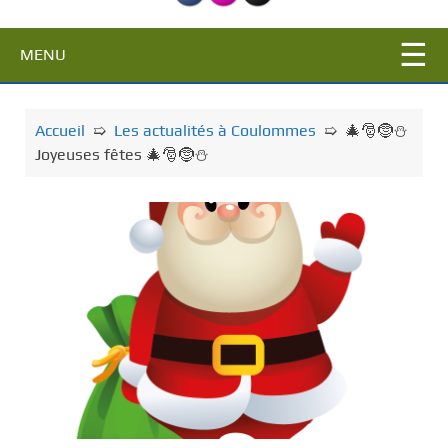
c
i
MENU
p
a
l
Accueil
➯
Les actualités à Coulommes
➯
🎄🎅🤶⛄
Joyeuses fêtes 🎄🎅🤶⛄