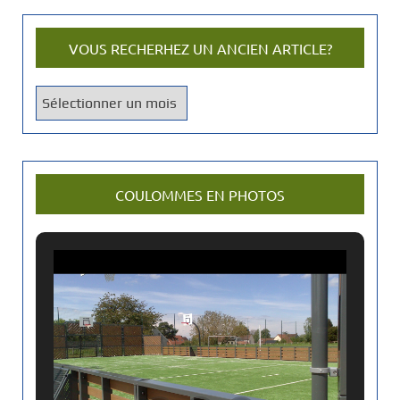
VOUS RECHERHEZ UN ANCIEN ARTICLE?
V
o
u
s
r
COULOMMES EN PHOTOS
e
c
h
e
r
h
e
z
u
n