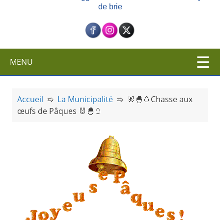
de brie
c
i
p
a
l
MENU
Accueil
➯
La Municipalité
➯
🐰🐣🥚Chasse aux
œufs de Pâques 🐰🐣🥚