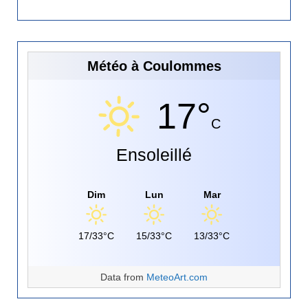
Météo à Coulommes
17°
C
Ensoleillé
Dim
Lun
Mar
17/33°C
15/33°C
13/33°C
Data from
MeteoArt.com