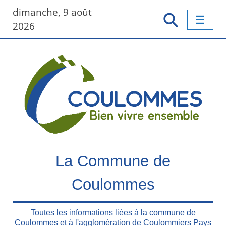
P
dimanche, 9 août
a
2026
s
s
e
r
a
u
c
o
n
t
e
La Commune de
n
u
Coulommes
p
r
i
Toutes les informations liées à la commune de
n
Coulommes et à l'agglomération de Coulommiers Pays