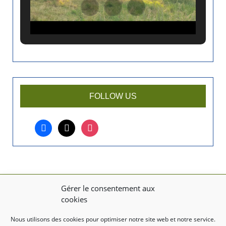
a
n
c
i
e
n
a
r
FOLLOW US
t
i
facebook
x
instagram
c
l
e
?
Gérer le consentement aux
MENTIONS LÉGALES
cookies
Mentions légales
Nous utilisons des cookies pour optimiser notre site web et notre service.