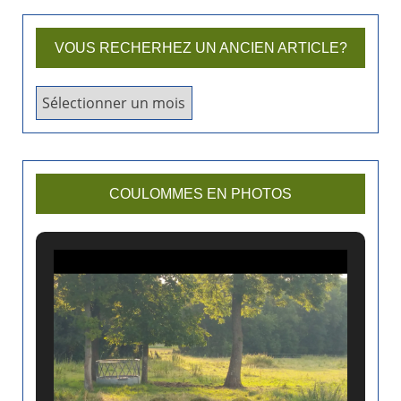
VOUS RECHERHEZ UN ANCIEN ARTICLE?
V
o
u
s
r
COULOMMES EN PHOTOS
e
c
h
e
r
h
e
z
u
n