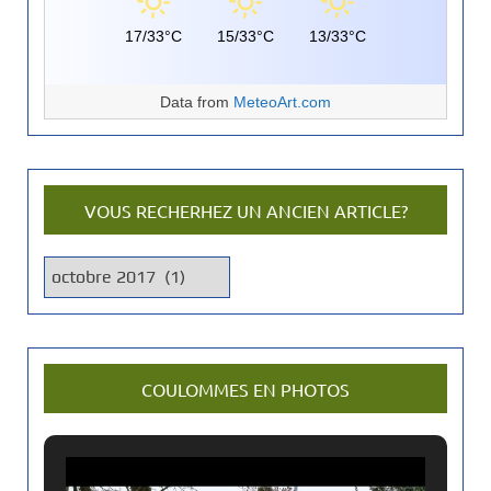
17/33°C
15/33°C
13/33°C
Data from
MeteoArt.com
VOUS RECHERHEZ UN ANCIEN ARTICLE?
V
o
u
s
r
COULOMMES EN PHOTOS
e
c
h
e