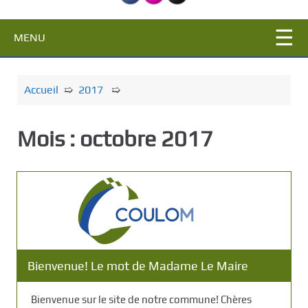
c
i
MENU
p
a
l
Accueil
➯
2017
➯
Mois :
octobre 2017
Bienvenue! Le mot de Madame Le Maire
Bienvenue sur le site de notre commune! Chères