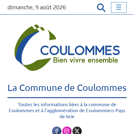
P
dimanche, 9 août 2026
a
s
s
e
r
a
u
c
o
n
t
La Commune de Coulommes
e
n
u
Toutes les informations liées à la commune de
Coulommes et à l'agglomération de Coulommiers Pays
p
de brie
r
i
n