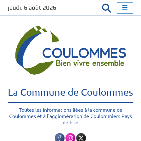
P
jeudi, 6 août 2026
a
s
s
e
r
a
u
c
o
n
t
La Commune de Coulommes
e
n
u
Toutes les informations liées à la commune de
Coulommes et à l'agglomération de Coulommiers Pays
p
de brie
r
i
n