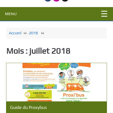
c
i
MENU
p
a
l
Accueil
➯
2018
➯
Mois :
juillet 2018
Guide du Proxybus