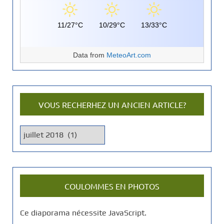
11/27°C
10/29°C
13/33°C
Data from
MeteoArt.com
VOUS RECHERHEZ UN ANCIEN ARTICLE?
V
o
u
s
r
COULOMMES EN PHOTOS
e
c
Ce diaporama nécessite JavaScript.
h