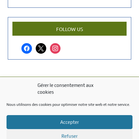
e
n
a
r
FOLLOW US
t
i
facebook
x
instagram
c
l
e
?
Gérer le consentement aux
MENTIONS LÉGALES
cookies
Mentions légales
Nous utilisons des cookies pour optimiser notre site web et notre service.
TITRE DU TEXTE
Accepter
Texte d'essai
Refuser