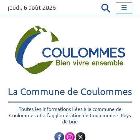
P
jeudi, 6 août 2026
a
s
s
e
r
a
u
c
o
n
t
La Commune de Coulommes
e
n
u
Toutes les informations liées à la commune de
Coulommes et à l'agglomération de Coulommiers Pays
p
de brie
r
i
n