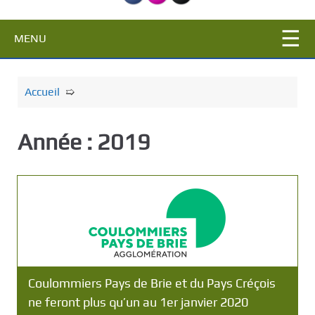
c
i
MENU
p
a
l
Accueil
➯
Année :
2019
Coulommiers Pays de Brie et du Pays Créçois
ne feront plus qu’un au 1er janvier 2020