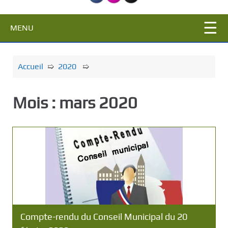
c
i
MENU
p
a
l
Accueil
➯
2020
➯
Mois :
mars 2020
Compte-rendu du Conseil Municipal du 20