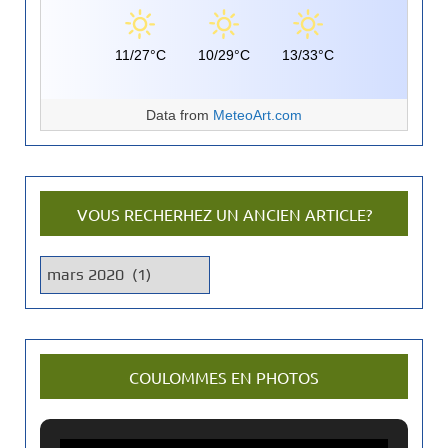
11/27°C
10/29°C
13/33°C
Data from
MeteoArt.com
VOUS RECHERHEZ UN ANCIEN ARTICLE?
V
o
u
s
r
COULOMMES EN PHOTOS
e
c
h