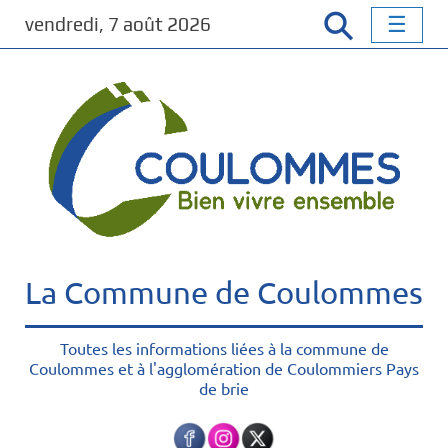
P
vendredi, 7 août 2026
a
s
s
e
r
a
u
c
o
n
t
La Commune de Coulommes
e
n
u
Toutes les informations liées à la commune de
Coulommes et à l'agglomération de Coulommiers Pays
p
de brie
r
i
n