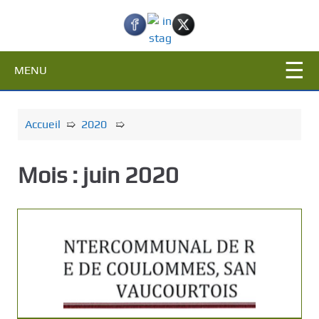
c
i
p
a
MENU
l
Accueil
➯
2020
➯
Mois :
juin 2020