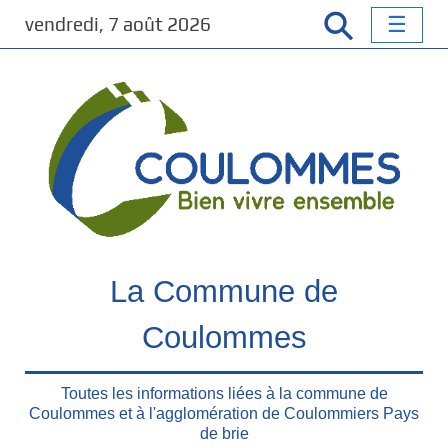
P
vendredi, 7 août 2026
a
s
s
e
r
a
u
c
o
n
t
La Commune de
e
n
Coulommes
u
p
Toutes les informations liées à la commune de
r
Coulommes et à l'agglomération de Coulommiers Pays
i
de brie
n