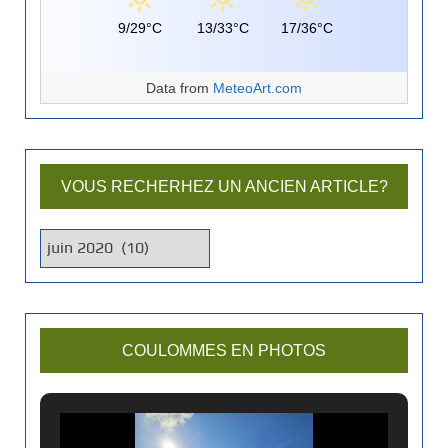
9/29°C
13/33°C
17/36°C
Data from
MeteoArt.com
VOUS RECHERHEZ UN ANCIEN ARTICLE?
V
o
u
s
r
COULOMMES EN PHOTOS
e
c
h
e