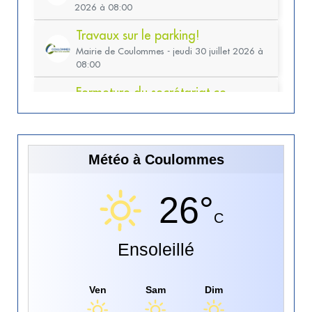
Météo à Coulommes
26°
C
Ensoleillé
Ven
Sam
Dim