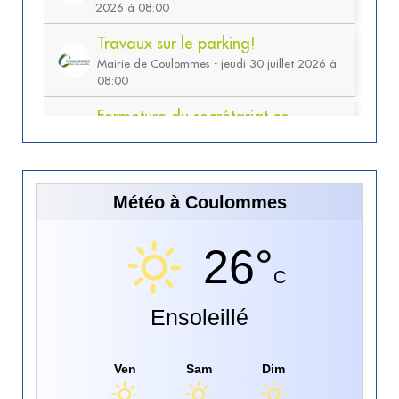
Météo à Coulommes
26°
C
Ensoleillé
Ven
Sam
Dim