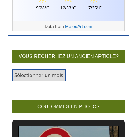
9/28°C
12/33°C
17/35°C
Data from
MeteoArt.com
VOUS RECHERHEZ UN ANCIEN ARTICLE?
V
o
u
s
r
COULOMMES EN PHOTOS
e
c
h
e