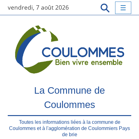
P
vendredi, 7 août 2026
a
s
s
e
r
a
u
c
o
n
t
La Commune de
e
n
Coulommes
u
p
r
Toutes les informations liées à la commune de
Coulommes et à l'agglomération de Coulommiers Pays
i
de brie
n