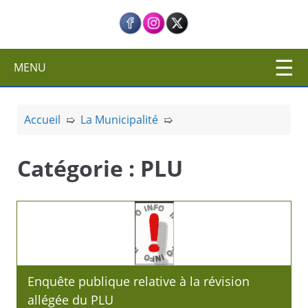
c
i
p
a
MENU
l
Accueil
➯
La Municipalité
➯
Catégorie :
PLU
Enquête publique relative à la révision
allégée du PLU