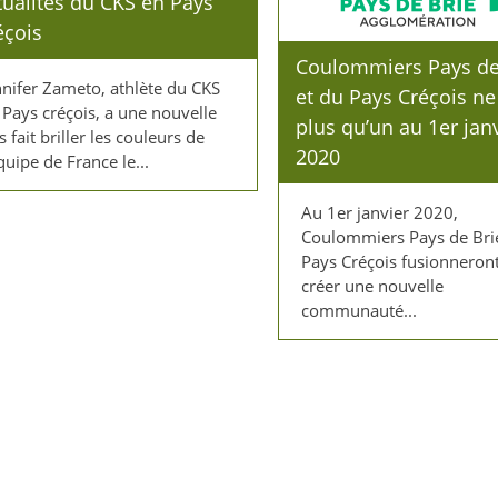
tualités du CKS en Pays
éçois
Coulommiers Pays de
nnifer Zameto, athlète du CKS
et du Pays Créçois ne
 Pays créçois, a une nouvelle
plus qu’un au 1er jan
s fait briller les couleurs de
2020
équipe de France le...
Au 1er janvier 2020,
Coulommiers Pays de Bri
Pays Créçois fusionneron
créer une nouvelle
communauté...