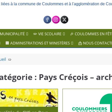
ns liées à la commune de Coulommes et à l'agglomération de Co
 MUNICIPALITÉ
✏️ VIE SCOLAIRE
🎉 COULOMMES EN FÊT
🏢 ADMINISTRATIONS ET MINISTÈRES
📩 NOUS CONTACT
ueil
➯
atégorie :
Pays Créçois – arc