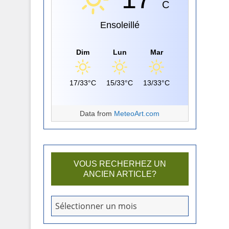
C
Ensoleillé
Dim
Lun
Mar
17/33°C
15/33°C
13/33°C
Data from
MeteoArt.com
VOUS RECHERHEZ UN
ANCIEN ARTICLE?
V
Sélectionner un mois
o
u