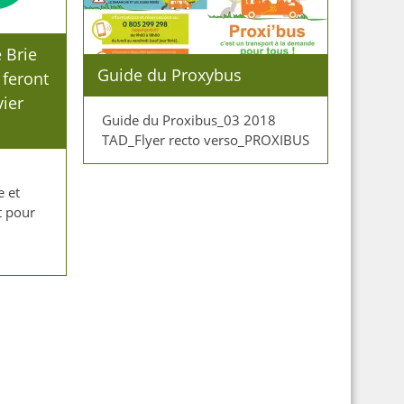
 Brie
Guide du Proxybus
 feront
vier
Guide du Proxibus_03 2018
TAD_Flyer recto verso_PROXIBUS
e et
t pour