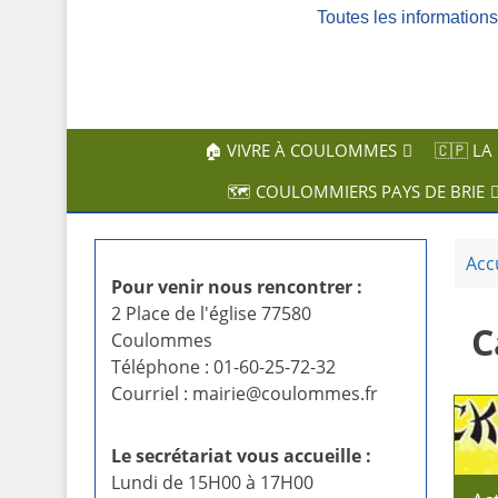
Toutes les informatio
c
i
p
a
l
🏠 VIVRE À COULOMMES
🇨🇵 LA
🗺️ COULOMMIERS PAYS DE BRIE
Acc
Pour venir nous rencontrer :
2 Place de l'église 77580
C
Coulommes
Téléphone : 01-60-25-72-32
Courriel : mairie@coulommes.fr
Le secrétariat vous accueille :
Lundi de 15H00 à 17H00