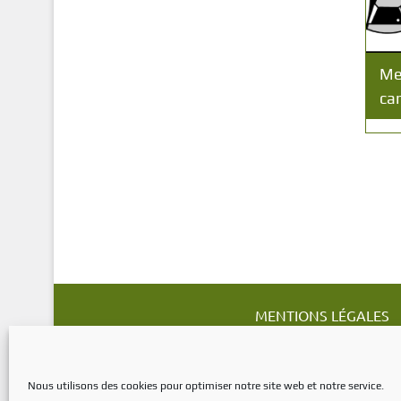
Me
ca
P
a
g
MENTIONS LÉGALES
i
Mentions légales
n
Nous utilisons des cookies pour optimiser notre site web et notre service.