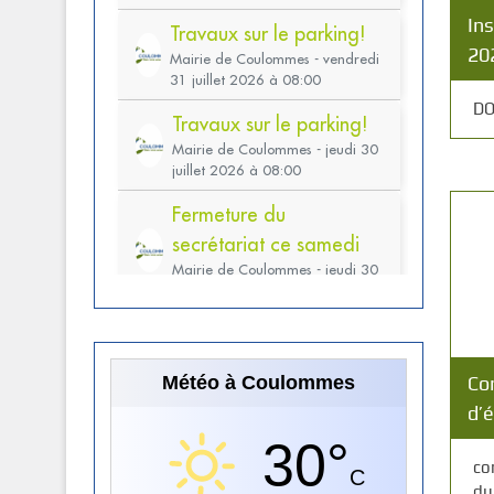
Ins
20
DO
Co
Météo à Coulommes
d’
30°
co
C
du