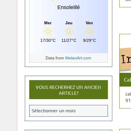
Ensoleillé
Mer
Jeu
Ven
17/30°C
11/27°C
9/29°C
Data from
MeteoArt.com
Ca
VOUS RECHERHEZ UN ANCIEN
ARTICLE?
ca
91
V
Sélectionner un mois
o
u
s