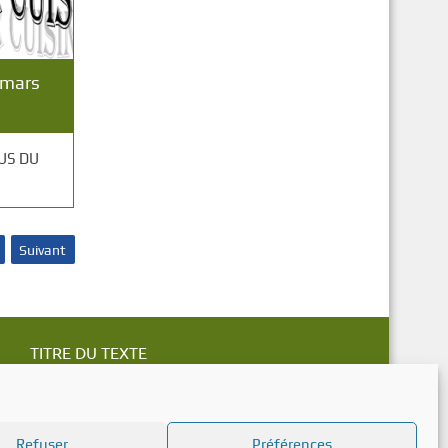
 mars
US DU
Suivant
TITRE DU TEXTE
Refuser
Préférences