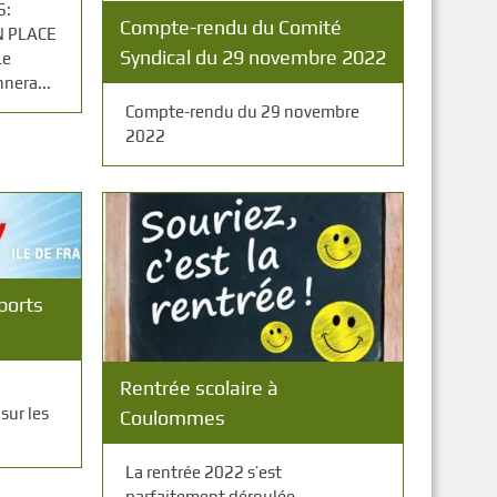
S:
Compte-rendu du Comité
N PLACE
Syndical du 29 novembre 2022
Le
nnera...
Compte-rendu du 29 novembre
2022
ports
Rentrée scolaire à
sur les
Coulommes
La rentrée 2022 s’est
parfaitement déroulée.