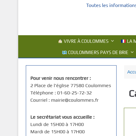
Toutes les information
c
i
p
a
l
VIVRE À COULOMMES
LA M
COULOMMIERS PAYS DE BRIE
Accu
Pour venir nous rencontrer :
2 Place de l'église 77580 Coulommes
C
Téléphone : 01-60-25-72-32
Courriel : mairie@coulommes.fr
Le secrétariat vous accueille :
Lundi de 15H00 à 17H00
Mardi de 15H00 à 17H00