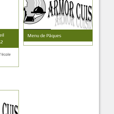
il
Menu de Pâques
22
'école