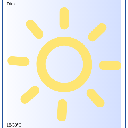
Dim
18/33°C