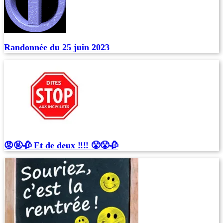
Randonnée du 25 juin 2023
😡🤬🥀 Et de deux ‼️‼️ 😤😤🥀