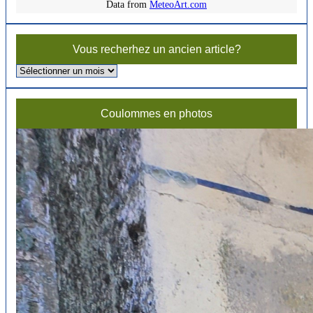
Data from
MeteoArt.com
Vous recherhez un ancien article?
Vous
recherhez
un
ancien
Coulommes en photos
article?