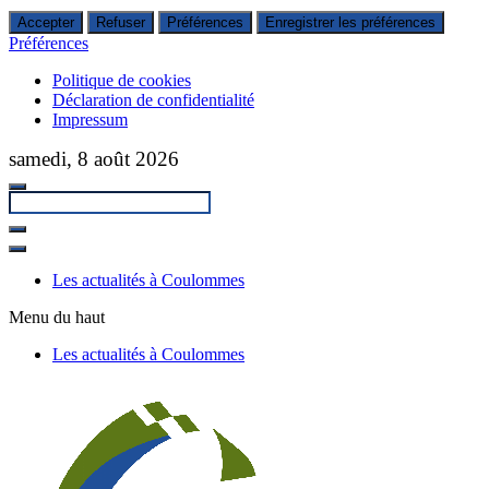
Accepter
Refuser
Préférences
Enregistrer les préférences
Préférences
Politique de cookies
Déclaration de confidentialité
Impressum
Passer
samedi, 8 août 2026
au
contenu
principal
Fermer
la
Les actualités à Coulommes
recherche
Menu du haut
Les actualités à Coulommes