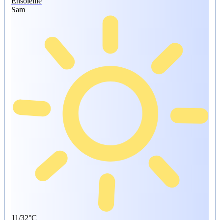
Ensoleillé
Sam
11/32°C