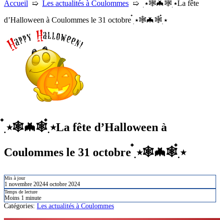
Accueil
➯
Les actualités à Coulommes
➯
๋࣭ ⭑🕸🦇🕸๋࣭ ⭑La fête
d’Halloween à Coulommes le 31 octobre ๋࣭ ⭑🕸🦇🕸๋࣭ ⭑
๋࣭ ⭑🕸🦇🕸๋࣭ ⭑La fête d’Halloween à
Coulommes le 31 octobre ๋࣭ ⭑🕸🦇🕸๋࣭ ⭑
Mis à jour
1 novembre 2024
4 octobre 2024
Temps de lecture
Moins 1 minute
Catégories:
Les actualités à Coulommes