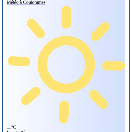
Météo à Coulommes
11°
C