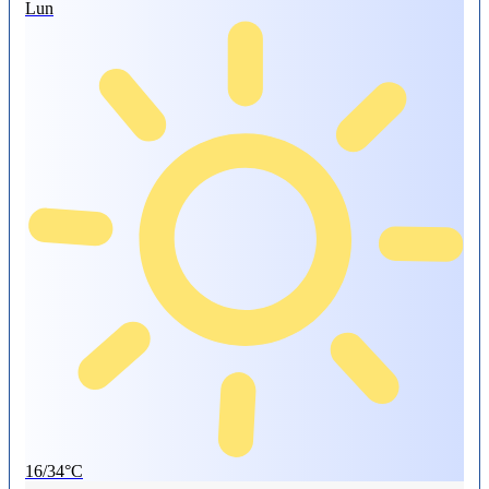
Lun
16/34°C