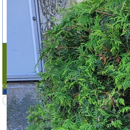
Follow us
facebook
x
instagram
Mentions légales
Mentions légales
Titre du texte
Texte d'essai
Created with the
WP Theme Airin Blog
Gérer le consentement