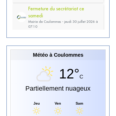
Météo à Coulommes
12°
C
Partiellement nuageux
Jeu
Ven
Sam