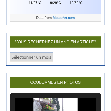
11/27°C
9/29°C
12/32°C
Data from
MeteoArt.com
VOUS RECHERHEZ UN ANCIEN ARTICLE?
V
o
u
s
r
COULOMMES EN PHOTOS
e
c
h
e
r