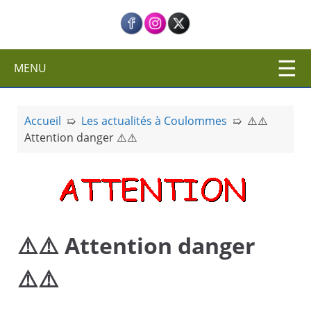
c
i
p
a
MENU
l
Accueil
➯
Les actualités à Coulommes
➯
⚠️⚠️
Attention danger ⚠️⚠️
⚠️⚠️ Attention danger
⚠️⚠️