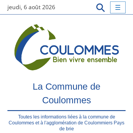
P
jeudi, 6 août 2026
a
s
s
e
r
a
u
c
o
n
t
La Commune de
e
n
Coulommes
u
p
r
Toutes les informations liées à la commune de
Coulommes et à l'agglomération de Coulommiers Pays
i
de brie
n