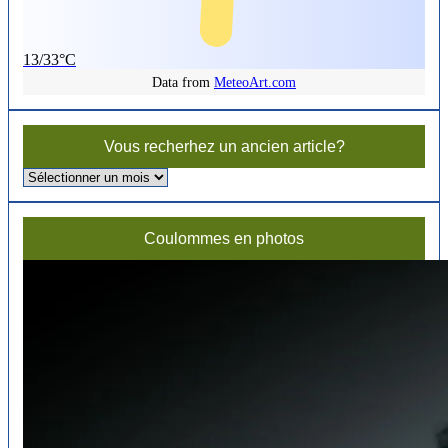
13/33°C
Data from
MeteoArt.com
Vous recherhez un ancien article?
Vous
recherhez
un
ancien
Coulommes en photos
article?