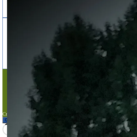
Follow us
facebook
x
instagram
Mentions légales
Mentions légales
Titre du texte
Texte d'essai
Created with the
WP Theme Airin Blog
Gérer le consentement