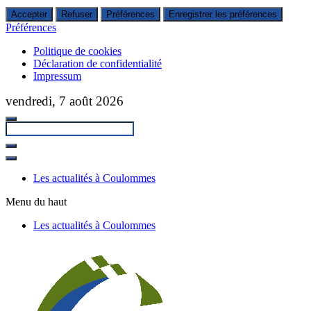
Accepter
Refuser
Préférences
Enregistrer les préférences
Préférences
Politique de cookies
Déclaration de confidentialité
Impressum
Passer
vendredi, 7 août 2026
au
contenu
principal
Fermer
la
Les actualités à Coulommes
recherche
Menu du haut
Les actualités à Coulommes