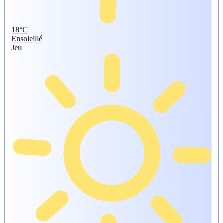
18°
C
Ensoleillé
Jeu