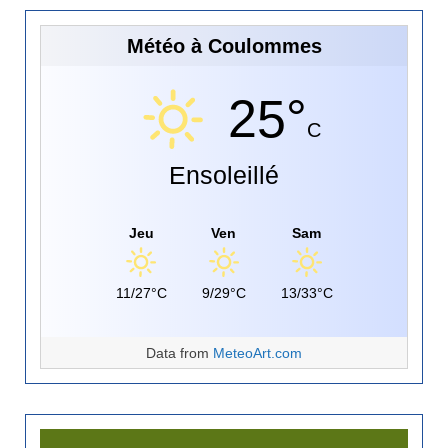
Météo à Coulommes
25°
C
Ensoleillé
Jeu
Ven
Sam
11/27°C
9/29°C
13/33°C
Data from
MeteoArt.com