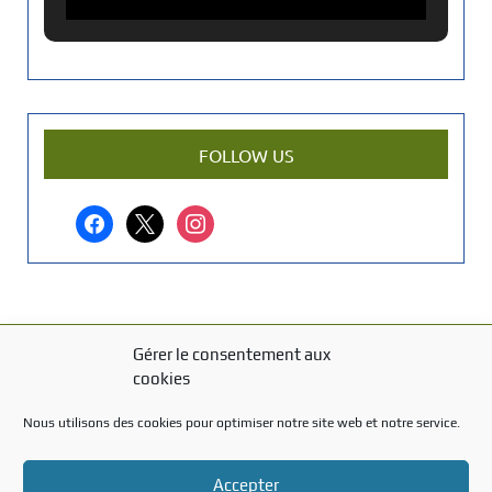
c
i
e
n
a
r
FOLLOW US
t
i
facebook
x
instagram
c
l
e
?
Gérer le consentement aux
MENTIONS LÉGALES
cookies
Mentions légales
Nous utilisons des cookies pour optimiser notre site web et notre service.
TITRE DU TEXTE
Accepter