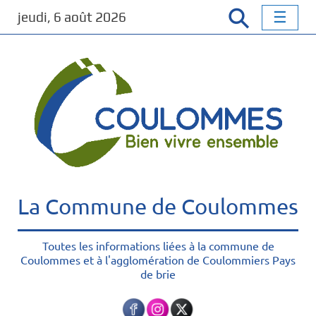
P
jeudi, 6 août 2026
a
s
s
e
r
a
u
c
o
n
t
La Commune de Coulommes
e
n
u
Toutes les informations liées à la commune de
Coulommes et à l'agglomération de Coulommiers Pays
p
de brie
r
i
n