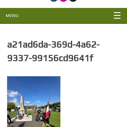
c
i
MENU
p
a
l
a21ad6da-369d-4a62-
9337-99156cd9641f