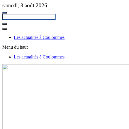
Passer
samedi, 8 août 2026
au
contenu
principal
Fermer
la
Les actualités à Coulommes
recherche
Menu du haut
Les actualités à Coulommes