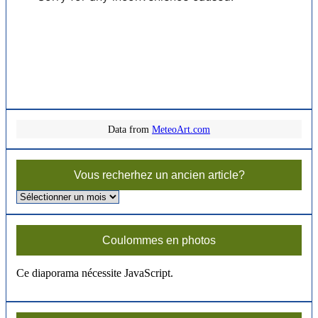
Data from
MeteoArt.com
Vous recherhez un ancien article?
Vous
recherhez
un
ancien
Coulommes en photos
article?
Ce diaporama nécessite JavaScript.