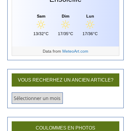
Sam
Dim
Lun
13/32°C
17/35°C
17/36°C
Data from
MeteoArt.com
VOUS RECHERHEZ UN ANCIEN ARTICLE?
V
o
u
s
r
COULOMMES EN PHOTOS
e