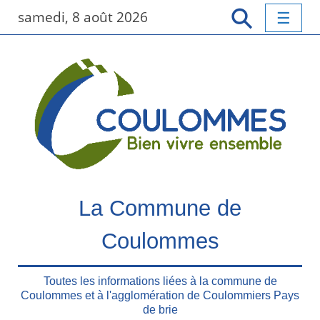
P
samedi, 8 août 2026
a
s
s
e
r
a
u
c
o
n
t
La Commune de
e
n
Coulommes
u
p
r
Toutes les informations liées à la commune de
Coulommes et à l'agglomération de Coulommiers Pays
i
de brie
n