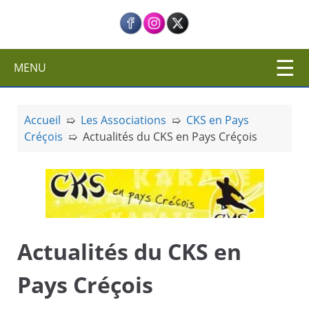
c
i
p
a
MENU
l
Accueil
➯
Les Associations
➯
CKS en Pays
Créçois
➯
Actualités du CKS en Pays Créçois
Actualités du CKS en
Pays Créçois